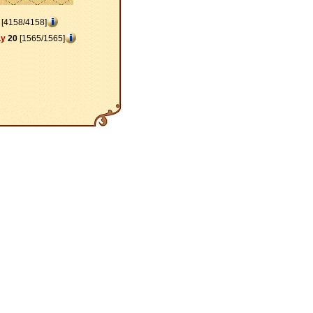
[4158/4158]
Ly
20
[1565/1565]