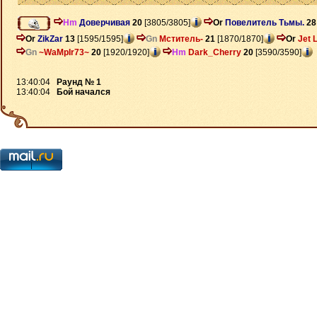
Hm
Доверчивая
20
[3805/3805]
Or
Повелитель Тьмы.
28
Or
ZikZar
13
[1595/1595]
Gn
Мститель-
21
[1870/1870]
Or
Jet 
Gn
~WaMpIr73~
20
[1920/1920]
Hm
Dark_Cherry
20
[3590/3590]
13:40:04
Раунд № 1
13:40:04
Бой начался