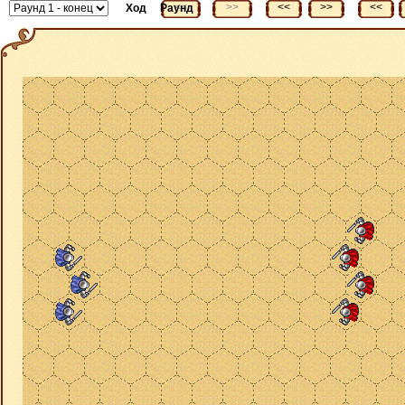
<<
>>
<<
>>
<<
Ход
Раунд