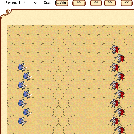
<<
>>
<<
>>
<<
Ход
Раунд