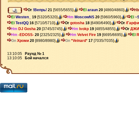
Or
!Вепрь!
21
[5655/5655]
El
araun
20
[4860/4860]
Hb
El
Westen_
19
[5320/5320]
Hm
MoscowNS
20
[5960/5960]
El
~
El
TestQQ
16
[5710/5710]
Or
gotosha
18
[6490/6490]
Or
/Гарфи
Hm
DJ Gosha
20
[3745/3745]
Hm
lvokp
19
[4855/4855]
Or
ДЖИ
Hm
-EDOSS-
20
[2325/2325]
Hm
Velvet Fire
19
[6695/6695]
El
R
Gn
Хроми
20
[8980/8980]
Gn
*Veinard*
17
[7035/7035]
13:10:05
Раунд № 1
13:10:05
Бой начался