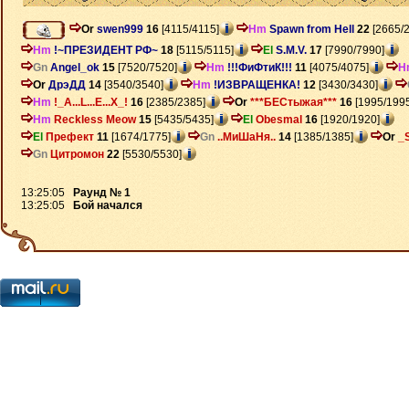
Or
swen999
16
[4115/4115]
Hm
Spawn from Hell
22
[2665/
Hm
!~ПРЕЗИДЕНТ РФ~
18
[5115/5115]
El
S.M.V.
17
[7990/7990]
Gn
Angel_ok
15
[7520/7520]
Hm
!!!ФиФтиК!!!
11
[4075/4075]
H
Or
ДрэДД
14
[3540/3540]
Hm
!ИЗВРАЩЕНКА!
12
[3430/3430]
Hm
!_A...L...E...X_!
16
[2385/2385]
Or
***БЕСтыжая***
16
[1995/1995
Hm
Reckless Meow
15
[5435/5435]
El
Obesmal
16
[1920/1920]
El
Префект
11
[1674/1775]
Gn
..МиШаНя..
14
[1385/1385]
Or
_
Gn
Цитромон
22
[5530/5530]
13:25:05
Раунд № 1
13:25:05
Бой начался