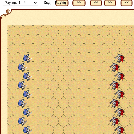
<<
>>
<<
>>
<<
Ход
Раунд