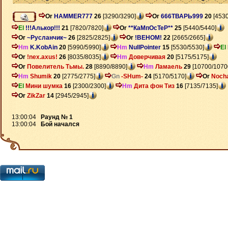
Or
HAMMER777
26
[3290/3290]
Or
666ТВАРЬ999
20
[4530
El
!!!Алькор!!!
21
[7820/7820]
Or
**КаМпОсТеР**
25
[5440/5440]
Or
~Русланчик~
26
[2825/2825]
Or
!ВЕНОМ!
22
[2665/2665]
Hm
K.KobAin
20
[5990/5990]
Hm
NullPointer
15
[5530/5530]
El
Or
!nex.axus!
26
[8035/8035]
Hm
Доверчивая
20
[5175/5175]
Or
Повелитель Тьмы.
28
[8890/8890]
Hm
Ламаель
29
[10700/1070
Hm
Shumik
20
[2775/2775]
Gn
-SHum-
24
[5170/5170]
Or
Noch
El
Мини шумка
16
[2300/2300]
Hm
Дита фон Тиз
16
[7135/7135]
Or
ZikZar
14
[2945/2945]
13:00:04
Раунд № 1
13:00:04
Бой начался