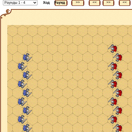
<<
>>
<<
>>
<<
Ход
Раунд