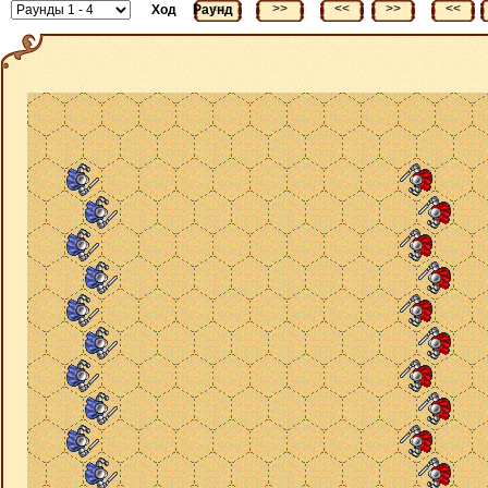
<<
>>
<<
>>
<<
Ход
Раунд