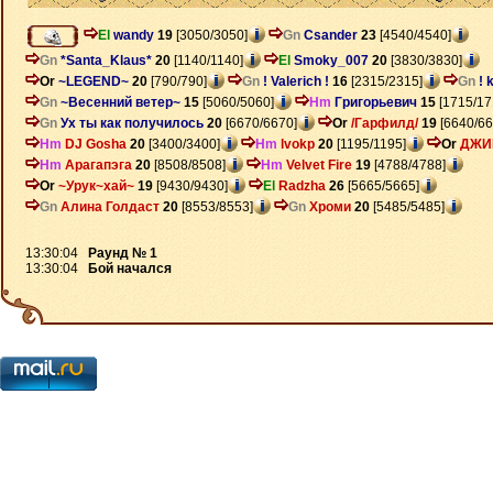
El
wandy
19
[3050/3050]
Gn
Csander
23
[4540/4540]
Gn
*Santa_Klaus*
20
[1140/1140]
El
Smoky_007
20
[3830/3830]
Or
~LEGEND~
20
[790/790]
Gn
! Valerich !
16
[2315/2315]
Gn
! 
Gn
~Весенний ветер~
15
[5060/5060]
Hm
Григорьевич
15
[1715/17
Gn
Ух ты как получилось
20
[6670/6670]
Or
/Гарфилд/
19
[6640/66
Hm
DJ Gosha
20
[3400/3400]
Hm
lvokp
20
[1195/1195]
Or
ДЖИ
Hm
Арагапэга
20
[8508/8508]
Hm
Velvet Fire
19
[4788/4788]
Or
~Урук~хай~
19
[9430/9430]
El
Radzha
26
[5665/5665]
Gn
Алина Голдаст
20
[8553/8553]
Gn
Хроми
20
[5485/5485]
13:30:04
Раунд № 1
13:30:04
Бой начался