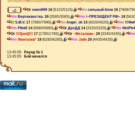
Or
swen999
16
[5115/5115]
Gn
сильный блок
16
[7908/790
Hm
Вертихвостка.
26
[3585/3585]
Hm
!~ПРЕЗИДЕНТ РФ~
18
[5630
El
S.M.V.
17
[7990/7990]
Gn
Angel_ok
15
[4020/4020]
Hm
!!!Фи
Hm
Plint0
14
[5880/5880]
Or
ДрэДД
14
[3320/3320]
Hm
NktPlv
Or
!!!QooQ!!!
17
[1785/1785]
Or
~Металкин~
29
[3345/3345]
H
Hm
Фантазер*
18
[6285/6285]
Hm
Jalin
20
[4435/4435]
13:45:05
Раунд № 1
13:45:05
Бой начался