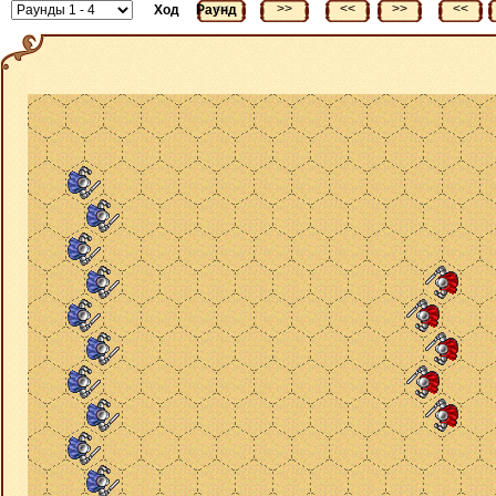
<<
>>
<<
>>
<<
Ход
Раунд