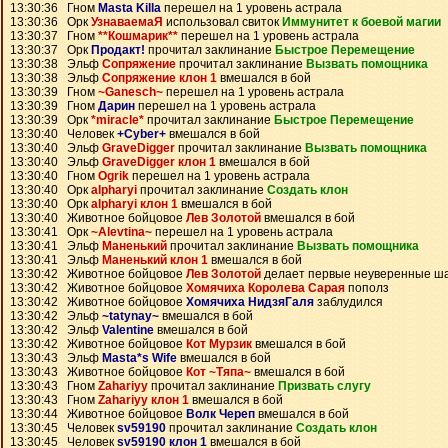
13:30:36 Гном
Masta Killa
перешел на 1 уровень астрала
13:30:36 Орк
УзнаваемаЯ
использовал свиток
Иммунитет к боевой магии
13:30:37 Гном
**Кошмарик**
перешел на 1 уровень астрала
13:30:37 Орк
Продакт!
прочитал заклинание
Быстрое Перемещение
13:30:38 Эльф
Сопряжение
прочитал заклинание
Вызвать помощника
13:30:38 Эльф
Сопряжение клон 1
вмешался в бой
13:30:39 Гном
~Ganesch~
перешел на 1 уровень астрала
13:30:39 Гном
Дарин
перешел на 1 уровень астрала
13:30:39 Орк
*miracle*
прочитал заклинание
Быстрое Перемещение
13:30:40 Человек
+Cyber+
вмешался в бой
13:30:40 Эльф
GraveDigger
прочитал заклинание
Вызвать помощника
13:30:40 Эльф
GraveDigger клон 1
вмешался в бой
13:30:40 Гном
Ogrik
перешел на 1 уровень астрала
13:30:40 Орк
alpharyi
прочитал заклинание
Создать клон
13:30:40 Орк
alpharyi клон 1
вмешался в бой
13:30:40 Животное бойцовое
Лев Золотой
вмешался в бой
13:30:41 Орк
~Alevtina~
перешел на 1 уровень астрала
13:30:41 Эльф
Маненький
прочитал заклинание
Вызвать помощника
13:30:41 Эльф
Маненький клон 1
вмешался в бой
13:30:42 Животное бойцовое
Лев Золотой
делает первые неуверенные ш
13:30:42 Животное бойцовое
Хомячиха Королева Сарая
пополз
13:30:42 Животное бойцовое
Хомячиха НидзяГаля
заблудился
13:30:42 Эльф
~tatynay~
вмешался в бой
13:30:42 Эльф
Valentine
вмешался в бой
13:30:42 Животное бойцовое
Кот Мурзик
вмешался в бой
13:30:43 Эльф
Masta*s Wife
вмешался в бой
13:30:43 Животное бойцовое
Кот ~Тяпа~
вмешался в бой
13:30:43 Гном
Zahariyy
прочитал заклинание
Призвать слугу
13:30:43 Гном
Zahariyy клон 1
вмешался в бой
13:30:44 Животное бойцовое
Волк Череп
вмешался в бой
13:30:45 Человек
sv59190
прочитал заклинание
Создать клон
13:30:45 Человек
sv59190 клон 1
вмешался в бой