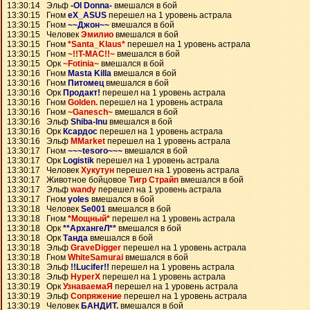
13:30:14 Эльф
-Ol Donna-
вмешался в бой
13:30:15 Гном
eX_ASUS
перешел на 1 уровень астрала
13:30:15 Гном
~~Джон~~
вмешался в бой
13:30:15 Человек
Эмилио
вмешался в бой
13:30:15 Гном
*Santa_Klaus*
перешел на 1 уровень астрала
13:30:15 Гном
~!!T-MAC!!~
вмешался в бой
13:30:15 Орк
~Fotinia~
вмешался в бой
13:30:16 Гном
Masta Killa
вмешался в бой
13:30:16 Гном
Питомец
вмешался в бой
13:30:16 Орк
Продакт!
перешел на 1 уровень астрала
13:30:16 Гном
Golden.
перешел на 1 уровень астрала
13:30:16 Гном
~Ganesch~
вмешался в бой
13:30:16 Эльф
Shiba-Inu
вмешался в бой
13:30:16 Орк
Ксардос
перешел на 1 уровень астрала
13:30:16 Эльф
MMarket
перешел на 1 уровень астрала
13:30:17 Гном
~~~tesoro~~~
вмешался в бой
13:30:17 Орк
Logistik
перешел на 1 уровень астрала
13:30:17 Человек
Хукутун
перешел на 1 уровень астрала
13:30:17 Животное бойцовое
Тигр Страйп
вмешался в бой
13:30:17 Эльф
wandy
перешел на 1 уровень астрала
13:30:17 Гном
yoles
вмешался в бой
13:30:18 Человек
Se001
вмешался в бой
13:30:18 Гном
*Мощный*
перешел на 1 уровень астрала
13:30:18 Орк
**АрхангеЛ**
вмешался в бой
13:30:18 Орк
Танда
вмешался в бой
13:30:18 Эльф
GraveDigger
перешел на 1 уровень астрала
13:30:18 Гном
WhiteSamurai
вмешался в бой
13:30:18 Эльф
!!Lucifer!!
перешел на 1 уровень астрала
13:30:18 Эльф
HyperX
перешел на 1 уровень астрала
13:30:19 Орк
УзнаваемаЯ
перешел на 1 уровень астрала
13:30:19 Эльф
Сопряжение
перешел на 1 уровень астрала
13:30:19 Человек
БАНДИТ.
вмешался в бой