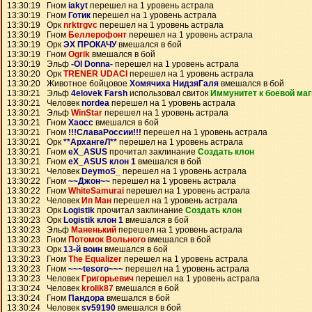
13:30:19 Гном
iakyt
перешел на 1 уровень астрала
13:30:19 Гном
Готик
перешел на 1 уровень астрала
13:30:19 Орк
nrktrgvc
перешел на 1 уровень астрала
13:30:19 Гном
Беллерофонт
перешел на 1 уровень астрала
13:30:19 Орк
ЭХ ПРОКАЧУ
вмешался в бой
13:30:19 Гном
Ogrik
вмешался в бой
13:30:19 Эльф
-Ol Donna-
перешел на 1 уровень астрала
13:30:20 Орк
TRENER UDACI
перешел на 1 уровень астрала
13:30:20 Животное бойцовое
Хомячиха НидзяГаля
вмешался в бой
13:30:21 Эльф
4elovek Farsh
использовал свиток
Иммунитет к боевой маг
13:30:21 Человек
nordea
перешел на 1 уровень астрала
13:30:21 Эльф
WinStar
перешел на 1 уровень астрала
13:30:21 Гном
Хаосс
вмешался в бой
13:30:21 Гном
!!!СлаваРоссии!!!
перешел на 1 уровень астрала
13:30:21 Орк
**АрхангеЛ**
перешел на 1 уровень астрала
13:30:21 Гном
eX_ASUS
прочитал заклинание
Создать клон
13:30:21 Гном
eX_ASUS клон 1
вмешался в бой
13:30:21 Человек
DeymoS_
перешел на 1 уровень астрала
13:30:22 Гном
~~Джон~~
перешел на 1 уровень астрала
13:30:22 Гном
WhiteSamurai
перешел на 1 уровень астрала
13:30:22 Человек
Ип Ман
перешел на 1 уровень астрала
13:30:23 Орк
Logistik
прочитал заклинание
Создать клон
13:30:23 Орк
Logistik клон 1
вмешался в бой
13:30:23 Эльф
Маненький
перешел на 1 уровень астрала
13:30:23 Гном
Потомок Вольного
вмешался в бой
13:30:23 Орк
13-й воин
вмешался в бой
13:30:23 Гном
The Equalizer
перешел на 1 уровень астрала
13:30:23 Гном
~~~tesoro~~~
перешел на 1 уровень астрала
13:30:23 Человек
Григорьевич
перешел на 1 уровень астрала
13:30:24 Человек
krolik87
вмешался в бой
13:30:24 Гном
Пандора
вмешался в бой
13:30:24 Человек
sv59190
вмешался в бой