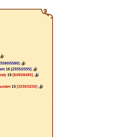
[5580/5580]
lam
16
[2555/2555]
ndy
19
[8495/8495]
рьевич
15
[3250/3250]