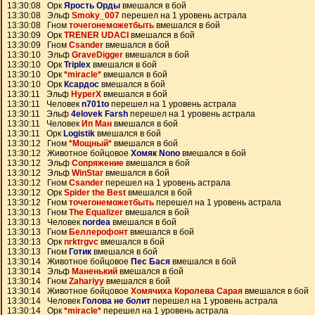
13:30:08 Орк
Ярость Орды
вмешался в бой
13:30:08 Эльф
Smoky_007
перешел на 1 уровень астрала
13:30:08 Гном
точегонеможетбыть
вмешался в бой
13:30:09 Орк
TRENER UDACI
вмешался в бой
13:30:09 Гном
Csander
вмешался в бой
13:30:10 Эльф
GraveDigger
вмешался в бой
13:30:10 Орк
Triplex
вмешался в бой
13:30:10 Орк
*miracle*
вмешался в бой
13:30:10 Орк
Ксардос
вмешался в бой
13:30:11 Эльф
HyperX
вмешался в бой
13:30:11 Человек
n701to
перешел на 1 уровень астрала
13:30:11 Эльф
4elovek Farsh
перешел на 1 уровень астрала
13:30:11 Человек
Ип Ман
вмешался в бой
13:30:11 Орк
Logistik
вмешался в бой
13:30:12 Гном
*Мощный*
вмешался в бой
13:30:12 Животное бойцовое
Хомяк Nono
вмешался в бой
13:30:12 Эльф
Сопряжение
вмешался в бой
13:30:12 Эльф
WinStar
вмешался в бой
13:30:12 Гном
Csander
перешел на 1 уровень астрала
13:30:12 Орк
Spider the Best
вмешался в бой
13:30:12 Гном
точегонеможетбыть
перешел на 1 уровень астрала
13:30:13 Гном
The Equalizer
вмешался в бой
13:30:13 Человек
nordea
вмешался в бой
13:30:13 Гном
Беллерофонт
вмешался в бой
13:30:13 Орк
nrktrgvc
вмешался в бой
13:30:13 Гном
Готик
вмешался в бой
13:30:14 Животное бойцовое
Пес Бася
вмешался в бой
13:30:14 Эльф
Маненький
вмешался в бой
13:30:14 Гном
Zahariyy
вмешался в бой
13:30:14 Животное бойцовое
Хомячиха Королева Сарая
вмешался в бой
13:30:14 Человек
Голова не болит
перешел на 1 уровень астрала
13:30:14 Орк
*miracle*
перешел на 1 уровень астрала