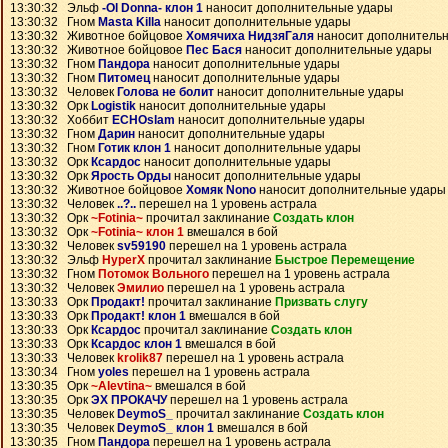
13:30:32 Эльф
-Ol Donna- клон 1
наносит дополнительные удары
13:30:32 Гном
Masta Killa
наносит дополнительные удары
13:30:32 Животное бойцовое
Хомячиха НидзяГаля
наносит дополнитель
13:30:32 Животное бойцовое
Пес Бася
наносит дополнительные удары
13:30:32 Гном
Пандора
наносит дополнительные удары
13:30:32 Гном
Питомец
наносит дополнительные удары
13:30:32 Человек
Голова не болит
наносит дополнительные удары
13:30:32 Орк
Logistik
наносит дополнительные удары
13:30:32 Хоббит
ECHOslam
наносит дополнительные удары
13:30:32 Гном
Дарин
наносит дополнительные удары
13:30:32 Гном
Готик клон 1
наносит дополнительные удары
13:30:32 Орк
Ксардос
наносит дополнительные удары
13:30:32 Орк
Ярость Орды
наносит дополнительные удары
13:30:32 Животное бойцовое
Хомяк Nono
наносит дополнительные удары
13:30:32 Человек
..?..
перешел на 1 уровень астрала
13:30:32 Орк
~Fotinia~
прочитал заклинание
Создать клон
13:30:32 Орк
~Fotinia~ клон 1
вмешался в бой
13:30:32 Человек
sv59190
перешел на 1 уровень астрала
13:30:32 Эльф
HyperX
прочитал заклинание
Быстрое Перемещение
13:30:32 Гном
Потомок Вольного
перешел на 1 уровень астрала
13:30:32 Человек
Эмилио
перешел на 1 уровень астрала
13:30:33 Орк
Продакт!
прочитал заклинание
Призвать слугу
13:30:33 Орк
Продакт! клон 1
вмешался в бой
13:30:33 Орк
Ксардос
прочитал заклинание
Создать клон
13:30:33 Орк
Ксардос клон 1
вмешался в бой
13:30:33 Человек
krolik87
перешел на 1 уровень астрала
13:30:34 Гном
yoles
перешел на 1 уровень астрала
13:30:35 Орк
~Alevtina~
вмешался в бой
13:30:35 Орк
ЭХ ПРОКАЧУ
перешел на 1 уровень астрала
13:30:35 Человек
DeymoS_
прочитал заклинание
Создать клон
13:30:35 Человек
DeymoS_ клон 1
вмешался в бой
13:30:35 Гном
Пандора
перешел на 1 уровень астрала