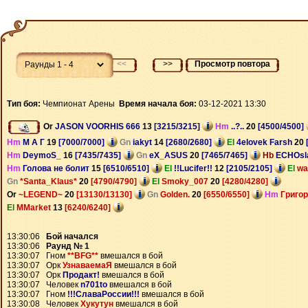
<<
>>
Просмотр повтора
Тип боя:
Чемпионат Арены
Время начала боя:
03-12-2021 13:30
Or
JASON VOORHIS 666
13
[3215/3215]
Hm
..?..
20
[4500/4500]
Hm
М А Г
19
[7000/7000]
Gn
iakyt
14
[2680/2680]
El
4elovek Farsh
20
Hm
DeymoS_
16
[7435/7435]
Gn
eX_ASUS
20
[7465/7465]
Hb
ECHOs
Hm
Голова не болит
15
[6510/6510]
El
!!Lucifer!!
12
[2105/2105]
El
wa
Gn
*Santa_Klaus*
20
[4790/4790]
El
Smoky_007
20
[4280/4280]
Or
~LEGEND~
20
[13130/13130]
Gn
Golden.
20
[6550/6550]
Hm
Григо
El
MMarket
13
[6240/6240]
13:30:06
Бой начался
13:30:06
Раунд № 1
13:30:07 Гном
**BFG**
вмешался в бой
13:30:07 Орк
УзнаваемаЯ
вмешался в бой
13:30:07 Орк
Продакт!
вмешался в бой
13:30:07 Человек
n701to
вмешался в бой
13:30:07 Гном
!!!СлаваРоссии!!!
вмешался в бой
13:30:08 Человек
Хукутун
вмешался в бой