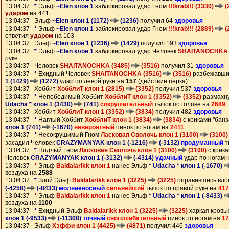
13:04:37
*
Эльф
~Elen клон 1
заблокировал удар Гном
!!!krab!!! (3330)
(
ударом
на 441
13:04:37 Эльф
~Elen клон 1 (1172)
(1236)
получил 64
здоровья
13:04:37
*
Эльф
~Elen клон 1
заблокировал удар Гном
!!!krab!!! (2889)
(
ответил
ударом
на 103
13:04:37 Эльф
~Elen клон 1 (1236)
(1429)
получил 193
здоровья
13:04:37
*
Эльф
~Elen клон 1
заблокировал удар Человек
SHAITANOCHKA 
руке
13:04:37 Человек
SHAITANOCHKA (3485)
(3516)
получил 31
здоровья
13:04:37
*
Ехидный Человек
SHAITANOCHKA (3516)
(3516)
разбежавши
1 (1429)
(1272)
удар по левой руке на
157
(действие перка)
13:04:37 Хоббит
ХобблиТ клон 1 (2815)
(3352)
получил 537
здоровья
13:04:37
*
Непобедимый Хоббит
ХобблиТ клон 1 (3352)
(3352)
размахн
Udacha * клон 1 (3430)
(741)
сокрушительный
тычок по голове на
2689
13:04:37 Хоббит
ХобблиТ клон 1 (3352)
(3834)
получил 482
здоровья
13:04:37
*
Наглый Хоббит
ХобблиТ клон 1 (3834)
(3834)
с криками "бан
клон 1 (741)
(-1670)
невероятный
пинок по ногам на
2411
13:04:37
*
Несокрушимый Гном
Ласковая Сволочь клон 1 (3100)
(3100)
засадил Человек
CRAZYMANYAK клон 1 (-1216)
(-3132)
продуманный
т
13:04:37
*
Подлый Гном
Ласковая Сволочь клон 1 (3100)
(3100)
с крика
Человек
CRAZYMANYAK клон 1 (-3132)
(-4314)
удачный
удар по ногам 
13:04:37
*
Эльф
Baldalarikk клон 1
нанес Эльф
* Udacha * клон 1 (-1670)
воздуха на
2588
13:04:37
*
Злой Эльф
Baldalarikk клон 1 (3225)
(3225)
оправившись вл
(-4258)
(-8433)
молниеносный
сильнейший
тычок по правой руке на
417
13:04:37
*
Эльф
Baldalarikk клон 1
нанес Эльф
* Udacha * клон 1 (-8433)
воздуха на
1100
13:04:37
*
Ехидный Эльф
Baldalarikk клон 1 (3225)
(3225)
харкая кровь
клон 1 (-9533)
(-11308)
точный
сногсшибательный
пинок по ногам на
17
13:04:37 Эльф
Хэффи клон 1 (4425)
(4871)
получил 446
здоровья