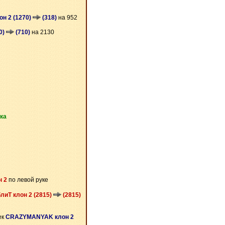
он 2 (1270)
(318)
на 952
0)
(710)
на 2130
ка
н 2
по левой руке
лиТ клон 2 (2815)
(2815)
ек
CRAZYMANYAK клон 2