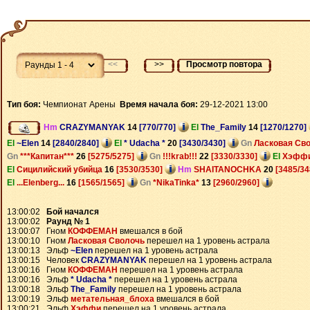
<<
>>
Просмотр повтора
Тип боя:
Чемпионат Арены
Время начала боя:
29-12-2021 13:00
Hm
CRAZYMANYAK
14
[770/770]
El
The_Family
14
[1270/1270]
El
~Elen
14
[2840/2840]
El
* Udacha *
20
[3430/3430]
Gn
Ласковая Св
Gn
***Капитан***
26
[5275/5275]
Gn
!!!krab!!!
22
[3330/3330]
El
Хэфф
El
Сицилийский убийца
16
[3530/3530]
Hm
SHAITANOCHKA
20
[3485/3
El
...Elenberg...
16
[1565/1565]
Gn
*NikaTinka*
13
[2960/2960]
13:00:02
Бой начался
13:00:02
Раунд № 1
13:00:07 Гном
КОФФЕМАН
вмешался в бой
13:00:10 Гном
Ласковая Сволочь
перешел на 1 уровень астрала
13:00:13 Эльф
~Elen
перешел на 1 уровень астрала
13:00:15 Человек
CRAZYMANYAK
перешел на 1 уровень астрала
13:00:16 Гном
КОФФЕМАН
перешел на 1 уровень астрала
13:00:16 Эльф
* Udacha *
перешел на 1 уровень астрала
13:00:18 Эльф
The_Family
перешел на 1 уровень астрала
13:00:19 Эльф
метательная_блоха
вмешался в бой
13:00:21 Эльф
Хэффи
перешел на 1 уровень астрала