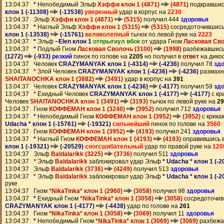
13:04:37
*
Непобедимый Эльф
Хэффи клон 1 (4871)
(4871)
подкравшис
клон 1 (-11308)
(-13538)
уверенный
удар в корпус на
2230
13:04:37 Эльф
Хэффи клон 1 (4871)
(5315)
получил 444
здоровья
13:04:37
*
Наглый Эльф
Хэффи клон 1 (5315)
(5315)
сосредоточившис
клон 1 (-13538)
(-15761)
великолепный
тычок по левой руке на
2223
13:04:37
*
Эльф
~Elen клон 1
отпрыгнул вбок
от удара Гном
Ласковая Св
13:04:37
*
Подлый Гном
Ласковая Сволочь (3100)
(1998)
разбежавшись
(1272)
(-933)
резкий
пинок по голове на
2205
но получил в
ответ
на дико
13:04:37 Человек
CRAZYMANYAK клон 1 (-4314)
(-4236)
получил 78
зд
13:04:37
*
Злой Человек
CRAZYMANYAK клон 1 (-4236)
(-4236)
размахн
SHAITANOCHKA клон 1 (3882)
(3491)
удар в корпус на
391
13:04:37 Человек
CRAZYMANYAK клон 1 (-4236)
(-4177)
получил 59
зд
13:04:37
*
Ехидный Человек
CRAZYMANYAK клон 1 (-4177)
(-4177)
с кр
Человек
SHAITANOCHKA клон 1 (3491)
(3193)
тычок по левой руке на
29
13:04:37 Гном
КОФФЕМАН клон 1 (3240)
(3952)
получил 712
здоровья
13:04:37
*
Непобедимый Гном
КОФФЕМАН клон 1 (3952)
(3952)
с крика
Udacha * клон 1 (-15761)
(-19321)
сильнейший
пинок по голове на
3560
13:04:37 Гном
КОФФЕМАН клон 1 (3952)
(4193)
получил 241
здоровья
13:04:37
*
Наглый Гном
КОФФЕМАН клон 1 (4193)
(4193)
оправившись 
клон 1 (-19321)
(-20529)
сногсшибательный
удар по правой руке на
120
13:04:37 Эльф
Baldalarikk (3225)
(3736)
получил 511
здоровья
13:04:37
*
Эльф
Baldalarikk
заблокировал удар Эльф
* Udacha * клон 1 (-
13:04:37 Эльф
Baldalarikk (3736)
(4249)
получил 513
здоровья
13:04:37
*
Эльф
Baldalarikk
заблокировал удар Эльф
* Udacha * клон 1 (-
руке
13:04:37 Гном
*NikaTinka* клон 1 (2960)
(3058)
получил 98
здоровья
13:04:37
*
Ехидный Гном
*NikaTinka* клон 1 (3058)
(3058)
сосредоточив
CRAZYMANYAK клон 1 (-4177)
(-4438)
удар по голове на
261
13:04:37 Гном
*NikaTinka* клон 1 (3058)
(3069)
получил 11
здоровья
13:04:37
*
Непобедимый Гном
*NikaTinka* клон 1 (3069)
(3069)
разбежа