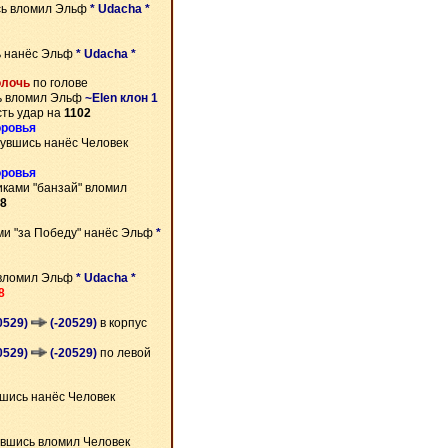
ь вломил Эльф
* Udacha *
ь нанёс Эльф
* Udacha *
олочь
по голове
 вломил Эльф
~Elen клон 1
сть удар на
1102
оровья
увшись нанёс Человек
оровья
иками "банзай" вломил
8
ми "за Победу" нанёс Эльф
*
вломил Эльф
* Udacha *
8
20529)
(-20529)
в корпус
20529)
(-20529)
по левой
шись нанёс Человек
вшись вломил Человек