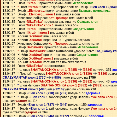
13:01:27 Гном
!!!krab!!!
прочитал заклинание
Испепеление
13:01:27
*
Гном
!!!krab!!!
влепил файерболлом по Эльф
~Elen клон 1 (2840
13:01:27 Эльф
...Elenberg...
прочитал заклинание
Вызвать помощника
13:01:27 Эльф
...Elenberg... клон 1
вмешался в бой
13:01:28 Животное бойцовое
Кот Прожора
вмешался в бой
13:01:35 Гном
*NikaTinka*
прочитал заклинание
Создать клон
13:01:35 Гном
*NikaTinka* клон 1
вмешался в бой
13:01:37 Гном
!!!krab!!!
прочитал заклинание
Создать клон
13:01:37 Гном
!!!krab!!! клон 1
вмешался в бой
13:01:38 Хоббит
ХобблиТ
вмешался в бой
13:01:44 Хоббит
ХобблиТ
перешел на 1 уровень астрала
13:01:57 Животное бойцовое
Кот Прожора
зашатался по полю
13:02:05 Эльф
Baldalarikk
прочитал заклинание
Испепеление
13:02:05
*
Эльф
Baldalarikk
нанёс магический удар по Эльф
The_Family кл
13:02:06 Хоббит
ХобблиТ
прочитал заклинание
Создать клон
13:02:06 Хоббит
ХобблиТ клон 1
вмешался в бой
13:02:10 Хоббит
ХобблиТ
костыляет в поисках счастья
13:02:16 Гном
*NikaTinka*
переместился
13:04:37 Человек
SHAITANOCHKA клон 1 (3485)
(3836)
получил 351
зд
13:04:37
*
Подлый Человек
SHAITANOCHKA клон 1 (3836)
(3836)
разма
CRAZYMANYAK клон 1 (770)
(-986)
пинок в корпус на
1756
13:04:37 Человек
SHAITANOCHKA клон 1 (3836)
(3882)
получил 46
здо
13:04:37
*
Злой Человек
SHAITANOCHKA клон 1 (3882)
(3882)
с криками
CRAZYMANYAK клон 1 (-986)
(-1216)
удар по ногам на
230
13:04:37 Эльф
~Elen клон 1 (710)
(787)
получил 77
здоровья
13:04:37
*
Эльф
~Elen клон 1
заблокировал удар Человек
Уже папа клон 1 
ответил
ударом
на 114
13:04:37 Эльф
~Elen клон 1 (787)
(946)
получил 159
здоровья
13:04:37
*
Эльф
~Elen клон 1
заблокировал удар Человек
Уже папа клон 1 
руке и ответил
ударом
на 264
13:04:37 Эльф
~Elen клон 1 (946)
(1172)
получил 226
здоровья