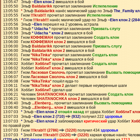
13:05:47 Эльф
~Elen клон 2
вмешался в бой
13:05:50 Эльф
Baldalarikk
прочитал заклинание
Испепеление
13:05:50
*
Эльф
Baldalarikk
нанёс магический удар по Эльф
The_Family кл
13:05:55 Гном
!!!krab!!!
прочитал заклинание
Испепеление
13:05:55
*
Гном
!!!krab!!!
нанёс магический удар по Эльф
~Elen клон 2 (284
13:05:56 Эльф
~Elen
перешел на 2 уровень астрала
13:05:59 Эльф
* Udacha *
прочитал заклинание
Призвать слугу
13:05:59 Эльф
* Udacha * клон 2
вмешался в бой
13:06:00 Гном
КОФФЕМАН
прочитал заклинание
Создать клон
13:06:00 Гном
КОФФЕМАН клон 2
вмешался в бой
13:06:00 Эльф
Baldalarikk
прочитал заклинание
Призвать слугу
13:06:00 Эльф
Baldalarikk клон 2
вмешался в бой
13:06:01 Гном
*NikaTinka*
прочитал заклинание
Создать клон
13:06:01 Гном
*NikaTinka* клон 2
вмешался в бой
13:06:02 Хоббит
ХобблиТ
прочитал заклинание
Создать клон
13:06:02 Хоббит
ХобблиТ клон 2
вмешался в бой
13:06:07 Гном
Ласковая Сволочь
прочитал заклинание
Вызвать помощни
13:06:07 Гном
Ласковая Сволочь клон 2
вмешался в бой
13:06:08 Гном
*NikaTinka*
пошёл куда-то
13:06:11 Гном
*NikaTinka* клон 2
делает первые неуверенные шаги
13:06:16 Хоббит
ХобблиТ
сделал шаг
13:06:21 Человек
SHAITANOCHKA
прочитал заклинание
Создать клон
13:06:21 Человек
SHAITANOCHKA клон 2
вмешался в бой
13:06:40 Эльф
...Elenberg...
прочитал заклинание
Вызвать помощника
13:06:40 Эльф
...Elenberg... клон 2
вмешался в бой
13:07:03
*
Эльф
~Elen клон 2
отошёл назад
от удара Хоббит
ХобблиТ кло
13:07:03 Эльф
~Elen клон 2 (710)
(932)
получил 222
здоровья
13:07:03
*
Эльф
~Elen клон 2
заблокировал
критический
удар Хоббит
Хобб
по правой руке
13:07:03 Гном
!!!krab!!! (2786)
(3220)
получил 434
здоровья
13:07:03
*
Злой Гном
!!!krab!!! (3220)
(3220)
харкая кровью нанёс Челов
(770)
(-942)
продуманный
уверенный
удар по правой руке на
1712