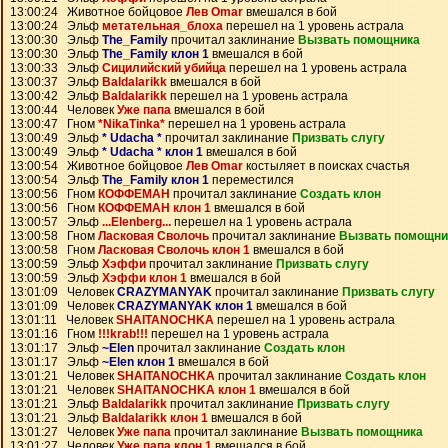
13:00:24 Животное бойцовое
Лев Omar
вмешался в бой
13:00:24 Эльф
метательная_блоха
перешел на 1 уровень астрала
13:00:30 Эльф
The_Family
прочитал заклинание
Вызвать помощника
13:00:30 Эльф
The_Family клон 1
вмешался в бой
13:00:33 Эльф
Сицилийский убийца
перешел на 1 уровень астрала
13:00:37 Эльф
Baldalarikk
вмешался в бой
13:00:42 Эльф
Baldalarikk
перешел на 1 уровень астрала
13:00:44 Человек
Уже папа
вмешался в бой
13:00:47 Гном
*NikaTinka*
перешел на 1 уровень астрала
13:00:49 Эльф
* Udacha *
прочитал заклинание
Призвать слугу
13:00:49 Эльф
* Udacha * клон 1
вмешался в бой
13:00:54 Животное бойцовое
Лев Omar
костыляет в поисках счастья
13:00:54 Эльф
The_Family клон 1
переместился
13:00:56 Гном
КОФФЕМАН
прочитал заклинание
Создать клон
13:00:56 Гном
КОФФЕМАН клон 1
вмешался в бой
13:00:57 Эльф
...Elenberg...
перешел на 1 уровень астрала
13:00:58 Гном
Ласковая Сволочь
прочитал заклинание
Вызвать помощни
13:00:58 Гном
Ласковая Сволочь клон 1
вмешался в бой
13:00:59 Эльф
Хэффи
прочитал заклинание
Призвать слугу
13:00:59 Эльф
Хэффи клон 1
вмешался в бой
13:01:09 Человек
CRAZYMANYAK
прочитал заклинание
Призвать слугу
13:01:09 Человек
CRAZYMANYAK клон 1
вмешался в бой
13:01:11 Человек
SHAITANOCHKA
перешел на 1 уровень астрала
13:01:16 Гном
!!!krab!!!
перешел на 1 уровень астрала
13:01:17 Эльф
~Elen
прочитал заклинание
Создать клон
13:01:17 Эльф
~Elen клон 1
вмешался в бой
13:01:21 Человек
SHAITANOCHKA
прочитал заклинание
Создать клон
13:01:21 Человек
SHAITANOCHKA клон 1
вмешался в бой
13:01:21 Эльф
Baldalarikk
прочитал заклинание
Призвать слугу
13:01:21 Эльф
Baldalarikk клон 1
вмешался в бой
13:01:27 Человек
Уже папа
прочитал заклинание
Вызвать помощника
13:01:27 Человек
Уже папа клон 1
вмешался в бой