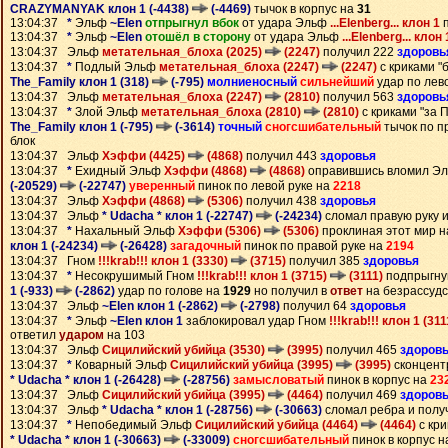
CRAZYMANYAK клон 1 (-4438)
(-4469)
тычок в корпус на
31
13:04:37
*
Эльф
~Elen
отпрыгнул вбок
от удара Эльф
...Elenberg... клон 1
п
13:04:37
*
Эльф
~Elen
отошёл в сторону
от удара Эльф
...Elenberg... клон 
13:04:37 Эльф
метательная_блоха (2025)
(2247)
получил 222
здоровь
13:04:37
*
Подлый Эльф
метательная_блоха (2247)
(2247)
с криками "
The_Family клон 1 (318)
(-795)
молниеносный
сильнейший
удар по лев
13:04:37 Эльф
метательная_блоха (2247)
(2810)
получил 563
здоровь
13:04:37
*
Злой Эльф
метательная_блоха (2810)
(2810)
с криками "за 
The_Family клон 1 (-795)
(-3614)
точный
сногсшибательный
тычок по п
блок
13:04:37 Эльф
Хэффи (4425)
(4868)
получил 443
здоровья
13:04:37
*
Ехидный Эльф
Хэффи (4868)
(4868)
оправившись вломил Э
(-20529)
(-22747)
уверенный
пинок по левой руке на
2218
13:04:37 Эльф
Хэффи (4868)
(5306)
получил 438
здоровья
13:04:37 Эльф
* Udacha * клон 1 (-22747)
(-24234)
сломал правую руку 
13:04:37
*
Нахальный Эльф
Хэффи (5306)
(5306)
проклиная этот мир 
клон 1 (-24234)
(-26428)
загадочный
пинок по правой руке на
2194
13:04:37 Гном
!!!krab!!! клон 1 (3330)
(3715)
получил 385
здоровья
13:04:37
*
Несокрушимый Гном
!!!krab!!! клон 1 (3715)
(3111)
подпрыгну
1 (-933)
(-2862)
удар по голове на
1929
но получил в
ответ
на безрассудс
13:04:37 Эльф
~Elen клон 1 (-2862)
(-2798)
получил 64
здоровья
13:04:37
*
Эльф
~Elen клон 1
заблокировал удар Гном
!!!krab!!! клон 1 (31
ответил
ударом
на 103
13:04:37 Эльф
Сицилийский убийца (3530)
(3995)
получил 465
здоров
13:04:37
*
Коварный Эльф
Сицилийский убийца (3995)
(3995)
сконцент
* Udacha * клон 1 (-26428)
(-28756)
замысловатый
пинок в корпус на
23
13:04:37 Эльф
Сицилийский убийца (3995)
(4464)
получил 469
здоров
13:04:37 Эльф
* Udacha * клон 1 (-28756)
(-30663)
сломал ребра и полу
13:04:37
*
Непобедимый Эльф
Сицилийский убийца (4464)
(4464)
с кри
* Udacha * клон 1 (-30663)
(-33009)
сногсшибательный
пинок в корпус 