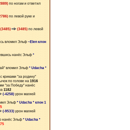
2889)
по ногам и ответил
2786)
по левой руке и
(3485)
(3485)
по левой
сь вломил Эльф
~Elen клон
увшись нанёс Эльф
*
зай" вломил Эльф
* Udacha *
с криками "за родину"
ычок по голове на
1916
ми "за Победу" нанёс
на
1182
(-4258)
урон магией
омил Эльф
* Udacha * клон 1
5
(-9533)
урон магией
ю нанёс Эльф
* Udacha *
75