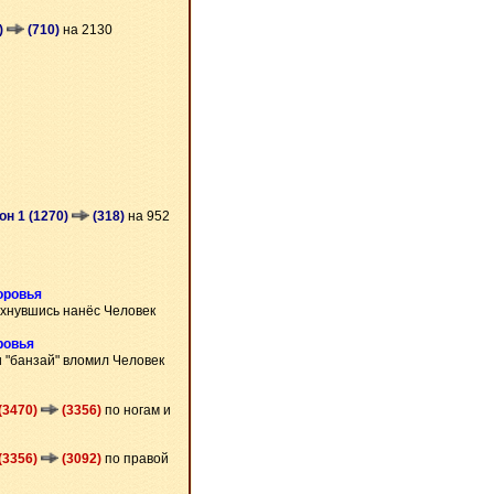
)
(710)
на 2130
он 1 (1270)
(318)
на 952
оровья
хнувшись нанёс Человек
ровья
 "банзай" вломил Человек
(3470)
(3356)
по ногам и
(3356)
(3092)
по правой