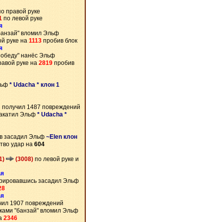
о правой руке
1
по левой руке
я
банзай" вломил Эльф
ой руке на
1113
пробив блок
я
Победу" нанёс Эльф
равой руке на
2819
пробив
льф
* Udacha * клон 1
и получил 1487 повреждений
накатил Эльф
* Udacha *
в засадил Эльф
~Elen клон
тво удар на
604
11)
(3008)
по левой руке и
ья
рировавшись засадил Эльф
28
ья
чил 1907 повреждений
ками "банзай" вломил Эльф
на
2346