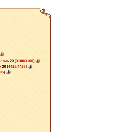
олочь
20
[3100/3100]
и
20
[4425/4425]
485]