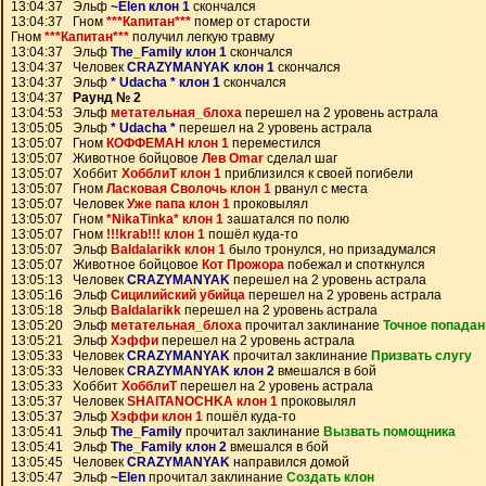
13:04:37 Эльф
~Elen клон 1
скончался
13:04:37 Гном
***Капитан***
помер от старости
Гном
***Капитан***
получил легкую травму
13:04:37 Эльф
The_Family клон 1
скончался
13:04:37 Человек
CRAZYMANYAK клон 1
скончался
13:04:37 Эльф
* Udacha * клон 1
скончался
13:04:37
Раунд № 2
13:04:53 Эльф
метательная_блоха
перешел на 2 уровень астрала
13:05:05 Эльф
* Udacha *
перешел на 2 уровень астрала
13:05:07 Гном
КОФФЕМАН клон 1
переместился
13:05:07 Животное бойцовое
Лев Omar
сделал шаг
13:05:07 Хоббит
ХобблиТ клон 1
приблизился к своей погибели
13:05:07 Гном
Ласковая Сволочь клон 1
рванул с места
13:05:07 Человек
Уже папа клон 1
проковылял
13:05:07 Гном
*NikaTinka* клон 1
зашатался по полю
13:05:07 Гном
!!!krab!!! клон 1
пошёл куда-то
13:05:07 Эльф
Baldalarikk клон 1
было тронулся, но призадумался
13:05:07 Животное бойцовое
Кот Прожора
побежал и споткнулся
13:05:13 Человек
CRAZYMANYAK
перешел на 2 уровень астрала
13:05:16 Эльф
Сицилийский убийца
перешел на 2 уровень астрала
13:05:18 Эльф
Baldalarikk
перешел на 2 уровень астрала
13:05:20 Эльф
метательная_блоха
прочитал заклинание
Точное попадан
13:05:21 Эльф
Хэффи
перешел на 2 уровень астрала
13:05:33 Человек
CRAZYMANYAK
прочитал заклинание
Призвать слугу
13:05:33 Человек
CRAZYMANYAK клон 2
вмешался в бой
13:05:33 Хоббит
ХобблиТ
перешел на 2 уровень астрала
13:05:37 Человек
SHAITANOCHKA клон 1
проковылял
13:05:37 Эльф
Хэффи клон 1
пошёл куда-то
13:05:41 Эльф
The_Family
прочитал заклинание
Вызвать помощника
13:05:41 Эльф
The_Family клон 2
вмешался в бой
13:05:45 Человек
CRAZYMANYAK
направился домой
13:05:47 Эльф
~Elen
прочитал заклинание
Создать клон