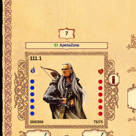
7
El
ApehaZona
111.1
По
Ак
300/300
75/75