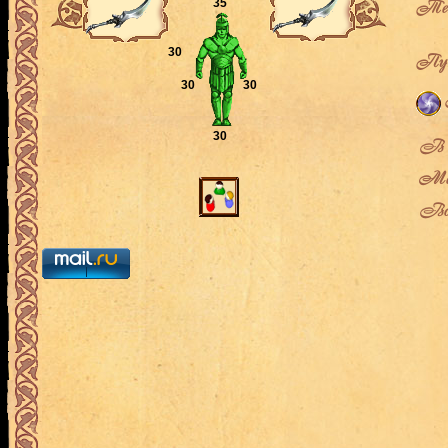
Теку
35
30
Пут
30
30
30
В л
Мес
Воз