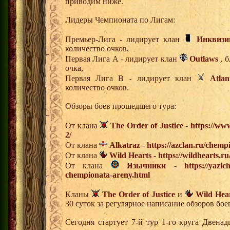
приводим ниже.
Лидеры Чемпионата по Лигам:
Премьер-Лига - лидирует клан
Инквизи
количество очков,
Первая Лига А - лидирует клан
Outlaws
, б
очка,
Первая Лига В - лидирует клан
Atlan
количество очков.
Обзоры боев прошедшего тура:
От клана
The Order of Justice
-
https://www
2/
От клана
Alkatraz
-
https://azclan.ru/chemp
От клана
Wild Hearts
-
https://wildhearts.r
От клана
Язычники
-
https://yazi
chempionata-areny.html
Кланы
The Order of Justice
и
Wild Hea
30 суток за регулярное написание обзоров бо
Сегодня стартует 7-й тур 1-го круга Двена