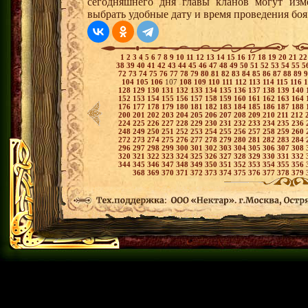
сегодняшнего дня главы кланов могут изм
выбрать удобные дату и время проведения боя
1
2
3
4
5
6
7
8
9
10
11
12
13
14
15
16
17
18
19
20
21
2
38
39
40
41
42
43
44
45
46
47
48
49
50
51
52
53
54
55
5
72
73
74
75
76
77
78
79
80
81
82
83
84
85
86
87
88
89
104
105
106
107
108
109
110
111
112
113
114
115
116
128
129
130
131
132
133
134
135
136
137
138
139
140
152
153
154
155
156
157
158
159
160
161
162
163
164
176
177
178
179
180
181
182
183
184
185
186
187
188
200
201
202
203
204
205
206
207
208
209
210
211
212
224
225
226
227
228
229
230
231
232
233
234
235
236
248
249
250
251
252
253
254
255
256
257
258
259
260
272
273
274
275
276
277
278
279
280
281
282
283
284
296
297
298
299
300
301
302
303
304
305
306
307
308
320
321
322
323
324
325
326
327
328
329
330
331
332
344
345
346
347
348
349
350
351
352
353
354
355
356
368
369
370
371
372
373
374
375
376
377
378
379