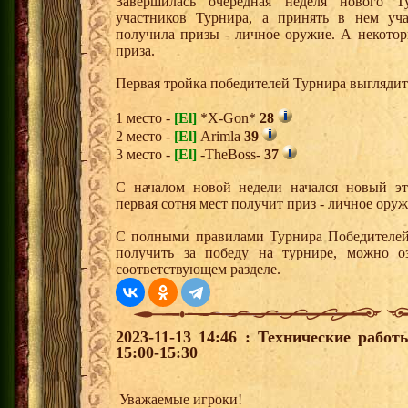
Завершилась очередная неделя нового Т
участников Турнира, а принять в нем уч
получила призы - личное оружие. А некото
приза.
Первая тройка победителей Турнира выгляди
1 место -
[El]
*X-Gon*
28
2 место -
[El]
Arimla
39
3 место -
[El]
-TheBoss-
37
С началом новой недели начался новый эта
первая сотня мест получит приз - личное ору
С полными правилами Турнира Победителей,
получить за победу на турнире, можно о
соответствующем разделе.
2023-11-13 14:46 : Технические рабо
15:00-15:30
Уважаемые игроки!