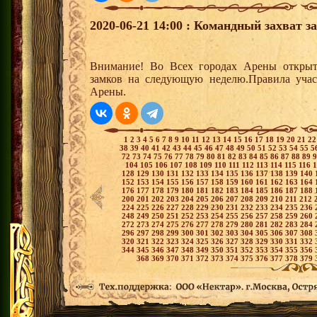
2020-06-21 14:00 : Командный захват з
Внимание! Во Всех городах Арены открыт
замков на следующую неделю.Правила учас
Арены.
1
2
3
4
5
6
7
8
9
10
11
12
13
14
15
16
17
18
19
20
21
2
38
39
40
41
42
43
44
45
46
47
48
49
50
51
52
53
54
55
5
72
73
74
75
76
77
78
79
80
81
82
83
84
85
86
87
88
89
104
105
106
107
108
109
110
111
112
113
114
115
116
128
129
130
131
132
133
134
135
136
137
138
139
140
152
153
154
155
156
157
158
159
160
161
162
163
164
176
177
178
179
180
181
182
183
184
185
186
187
188
200
201
202
203
204
205
206
207
208
209
210
211
212
224
225
226
227
228
229
230
231
232
233
234
235
236
248
249
250
251
252
253
254
255
256
257
258
259
260
272
273
274
275
276
277
278
279
280
281
282
283
284
296
297
298
299
300
301
302
303
304
305
306
307
308
320
321
322
323
324
325
326
327
328
329
330
331
332
344
345
346
347
348
349
350
351
352
353
354
355
356
368
369
370
371
372
373
374
375
376
377
378
379