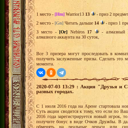
1 место -
[Hm]
Warrior13
13
- приз 2 предме
2 место -
[Gn]
Читать дальше
14
- приз 1 пр
3 место -
[Or]
Nebiros
17
- алмазный 
алмазного аккаунта на 30 суток,
Все 3 призера могут проследовать в комна
получить заслуженные призы. Сделать это м
момента.
2020-07-03 13:29 : Акция "Друзья и 
разных городах.
С 1 июля 2016 года на Арене стартовала но
Суть акции сводится к тому, что если по Ва
2016 года зарегистрируется новый игрок, 
получите бонус в виде Очков Дружбы. В д
обменять на реальные деньги или си