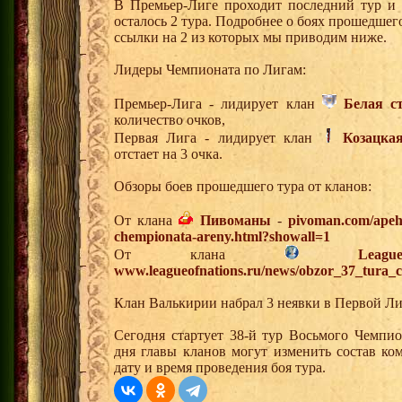
В Премьер-Лиге проходит последний тур и
осталось 2 тура. Подробнее о боях прошедшего
ссылки на 2 из которых мы приводим ниже.
Лидеры Чемпионата по Лигам:
Премьер-Лига - лидирует клан
Белая с
количество очков,
Первая Лига - лидирует клан
Козацка
отстает на 3 очка.
Обзоры боев прошедшего тура от кланов:
От клана
Пивоманы
-
pivoman.com/apeha
chempionata-areny.html?showall=1
От клана
Lea
www.leagueofnations.ru/news/obzor_37_tura_
Клан Валькирии набрал 3 неявки в Первой Ли
Сегодня стартует 38-й тур Восьмого Чемпи
дня главы кланов могут изменить состав к
дату и время проведения боя тура.