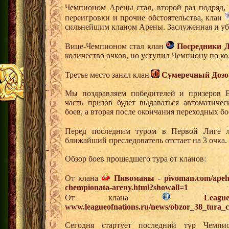
Чемпионом Арены стал, второй раз подряд,
переигровки и прочие обстоятельства, клан
сильнейшим кланом Арены. Заслуженная и уб
Вице-Чемпионом стал клан
Посредники Д
количество очков, но уступил Чемпиону по ко
Третье место занял клан
Сумеречный Дозо
Мы поздравляем победителей и призеров 
часть призов будет выдаваться автоматиче
боев, а вторая после окончания переходных бо
Перед последним туром в Первой Лиге 
ближайший преследователь отстает на 3 очка.
Обзор боев прошедшего тура от кланов:
От клана
Пивоманы
-
pivoman.com/apeha
chempionata-areny.html?showall=1
От клана
Lea
www.leagueofnations.ru/news/obzor_38_tura_
Сегодня стартует последний тур Чемп