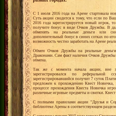
разных городах.
С 1 июля 2016 года на Арене стартовала но
Суть акции сводится к тому, что если по Ва
2016 года зарегистрируется новый игрок, 
получите бонус в виде Очков Дружбы. В д
обменять на реальные деньги или си
дополнительный бонус в синих сотках по ито
возможность честно заработать на Арене реал
Обмен Очков Дружбы на реальные деньги 
Драконами. Сам факт наличия Очков Дружбы 
обмена.
Так же с момента начала акции, вне з
зарегистрировался по реферальной 
зарегистрировавшийся получит 7 суток Плати
предложен к прохождению Квест Новичка, 
процессе прохождения Квеста Новичка игро
различные игровые предметы и свитки. Квест
С полными правилами акции "Друзья и Сор
библиотеке Арены в соответствующем раздел
С середины января 2015 года города Среднем