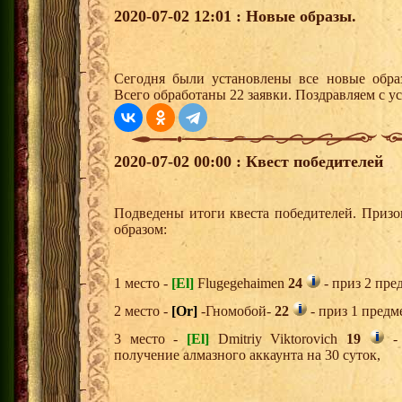
2020-07-02 12:01 : Новые образы.
Сегодня были установлены все новые образ
Всего обработаны 22 заявки. Поздравляем с у
2020-07-02 00:00 : Квест победителей
Подведены итоги квеста победителей. Приз
образом:
1 место -
[El]
Flugegehaimen
24
- приз 2 пре
2 место -
[Or]
-Гномобой-
22
- приз 1 предм
3 место -
[El]
Dmitriy Viktorovich
19
- 
получение алмазного аккаунта на 30 суток,