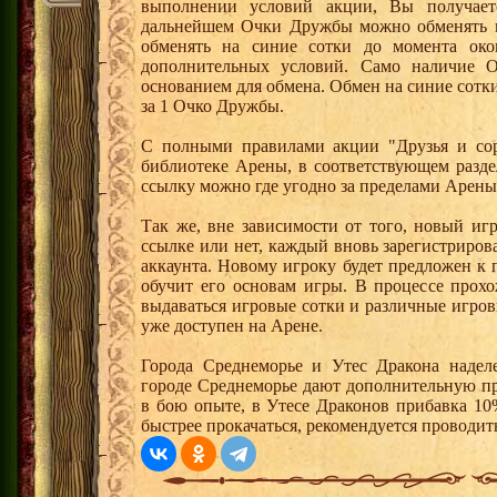
выполнении условий акции, Вы получае
дальнейшем Очки Дружбы можно обменять 
обменять на синие сотки до момента око
дополнительных условий. Само наличие О
основанием для обмена. Обмен на синие сотки 
за 1 Очко Дружбы.
С полными правилами акции "Друзья и сор
библиотеке Арены, в соответствующем разде
ссылку можно где угодно за пределами Арены
Так же, вне зависимости от того, новый иг
ссылке или нет, каждый вновь зарегистриро
аккаунта. Новому игроку будет предложен к
обучит его основам игры. В процессе прох
выдаваться игровые сотки и различные игро
уже доступен на Арене.
Города Среднеморье и Утес Дракона надел
городе Среднеморье дают дополнительную пр
в бою опыте, в Утесе Драконов прибавка 10
быстрее прокачаться, рекомендуется проводит