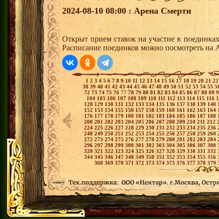
2024-08-10 08:00 : Арена Смерти
Открыт прием ставок на участие в поединка
Расписание поединков можно посмотреть на А
1
2
3
4
5
6
7
8
9
10
11
12
13
14
15
16
17
18
19
20
21
2
38
39
40
41
42
43
44
45
46
47
48
49
50
51
52
53
54
55
5
72
73
74
75
76
77
78
79
80
81
82
83
84
85
86
87
88
89
104
105
106
107
108
109
110
111
112
113
114
115
116
128
129
130
131
132
133
134
135
136
137
138
139
140
152
153
154
155
156
157
158
159
160
161
162
163
164
176
177
178
179
180
181
182
183
184
185
186
187
188
200
201
202
203
204
205
206
207
208
209
210
211
212
224
225
226
227
228
229
230
231
232
233
234
235
236
248
249
250
251
252
253
254
255
256
257
258
259
260
272
273
274
275
276
277
278
279
280
281
282
283
284
296
297
298
299
300
301
302
303
304
305
306
307
308
320
321
322
323
324
325
326
327
328
329
330
331
332
344
345
346
347
348
349
350
351
352
353
354
355
356
368
369
370
371
372
373
374
375
376
377
378
379