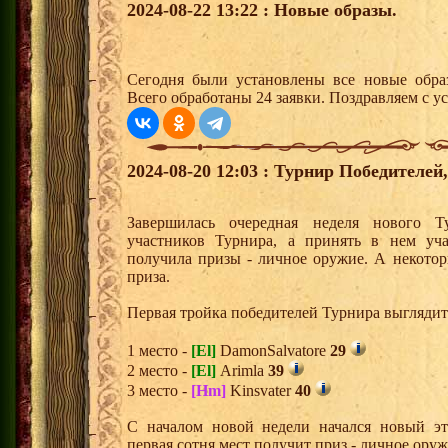
2024-08-22 13:22 : Новые образы.
Сегодня были установлены все новые образ
Всего обработаны 24 заявки. Поздравляем с у
2024-08-20 12:03 : Турнир Победителе
Завершилась очередная неделя нового Т
участников Турнира, а принять в нем уч
получила призы - личное оружие. А некото
приза.
Первая тройка победителей Турнира выгляди
1 место -
[El]
DamonSalvatore
29
2 место -
[El]
Arimla
39
3 место -
[Hm]
Kinsvater
40
С началом новой недели начался новый эта
первая сотня мест получит приз - личное ору