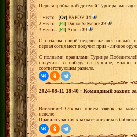
Первая тройка победителей Турнира выгляди
1 место -
[Or]
PAPOV
34
2 место -
[El]
DamonSalvatore
29
3 место -
[El]
Arimla
39
С началом новой недели начался новый эта
первая сотня мест получит приз - личное ору
С полными правилами Турнира Победителей,
получить за победу на турнире, можно о
соответствующем разделе.
2024-08-11 18:40 : Командный захват з
Внимание! Открыт прием заявок на кома
неделю.
Правила участия в захвате описаны в библио