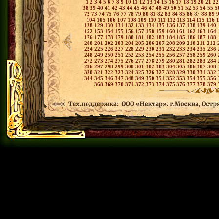
1
2
3
4
5
6
7
8
9
10
11
12
13
14
15
16
17
18
19
20
21
2
38
39
40
41
42
43
44
45
46
47
48
49
50
51
52
53
54
55
5
72
73
74
75
76
77
78
79
80
81
82
83
84
85
86
87
88
89
104
105
106
107
108
109
110
111
112
113
114
115
116
128
129
130
131
132
133
134
135
136
137
138
139
140
152
153
154
155
156
157
158
159
160
161
162
163
164
176
177
178
179
180
181
182
183
184
185
186
187
188
200
201
202
203
204
205
206
207
208
209
210
211
212
224
225
226
227
228
229
230
231
232
233
234
235
236
248
249
250
251
252
253
254
255
256
257
258
259
260
272
273
274
275
276
277
278
279
280
281
282
283
284
296
297
298
299
300
301
302
303
304
305
306
307
308
320
321
322
323
324
325
326
327
328
329
330
331
332
344
345
346
347
348
349
350
351
352
353
354
355
356
368
369
370
371
372
373
374
375
376
377
378
379