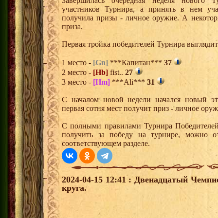
Завершилась очередная неделя нового Т
участников Турнира, а принять в нем уч
получила призы - личное оружие. А некото
приза.
Первая тройка победителей Турнира выгляди
1 место -
[Gn]
***Капитан***
37
2 место -
[Hb]
fist..
27
3 место -
[Hm]
***Ali***
31
С началом новой недели начался новый эта
первая сотня мест получит приз - личное ору
С полными правилами Турнира Победителей,
получить за победу на турнире, можно о
соответствующем разделе.
2024-04-15 12:41 : Двенадцатый Чемпи
круга.