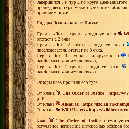
Завершился 8-й тур 2-го круга Двенадцатог
прошедшего тура можно узнать из обзоров
приводим ниже.
Лидеры Чемпионата по Лигам:
Премьер-Лига 1 группа - лидирует клан
Wi
отстает на 2 очка,
Премьер-Лига 2 группа - лидирует клан
преследователь отстает на 3 очка,
Первая Лига 1 группа - лидирует клан
наибольшее количество очков,
Первая Лига 2 группа - лидирует клан
наибольшее количество очков.
Обзоры боев прошедшего тура:
От клана
The Order of Justice
-
https://ww
p-8/
От клана
Alkatraz
-
https://azclan.ru/chemp
От клана
Wild Hearts
-
https://wildhearts.r
Клан
The Order of Justice
премируется
регулярное написание интересных обзоров бо