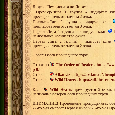
Лидеры Чемпионата по Лигам:
Премьер-Лига 1 группа - лидирует 
преследователь отстает на 2 очка,
Премьер-Лига 2 группа - лидирует клан
преследователь отстает на 3 очка,
Первая Лига 1 группа - лидирует клан
наибольшее количество очков,
Первая Лига 2 группа - лидирует клан
преследователь отстает на 2 очка.
Обзоры боев прошедшего тура:
От клана
The Order of Justice
-
https://ww
p-9/
От клана
Alkatraz
-
https://azclan.ru/chemp
От клана
Wild Hearts
-
https://wildhearts.r
Клан
Wild Hearts
премируется 5 очками 
написание обзоров боев прошедших туров.
ВНИМАНИЕ! Проведение пропущенных боев 5
27-го мая сыграет Первая Лига и 28-го мая Пр