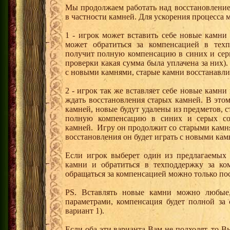
Мы продолжаем работать над восстановлени
в частности камней. Для ускорения процесса 
1 - игрок может вставить себе новые камни
может обратиться за компенсацией в тех
получит полную компенсацию в синих и серы
проверки какая сумма была уплачена за них)
с новыми камнями, старые камни восстанавлив
2 - игрок так же вставляет себе новые камн
ждать восстановления старых камней. В этом
камней, новые будут удалены из предметов, 
полную компенсацию в синих и серых сот
камней. Игру он продолжит со старыми камн
восстановления он будет играть с новыми кам
Если игрок выберет один из предлагаемых 
камни и обратиться в техподдержку за ко
обращаться за компенсацией можно только по
PS. Вставлять новые камни можно любые
параметрами, компенсация будет полной за 
вариант 1).
Если оба эти варианта Вам не подходят, то 