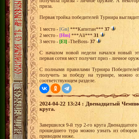
получила призы - личное оружие. А некото
приза.
Первая тройка победителей Турнира выгляди
1 место -
[Gn]
***Капитан***
37
2 место -
[Hm]
***Ali***
31
3 место -
[El]
-TheBoss-
37
С началом новой недели начался новый эта
первая сотня мест получит приз - личное ору
С полными правилами Турнира Победителей,
получить за победу на турнире, можно о
соответствующем разделе.
2024-04-22 13:24 : Двенадцатый Чемпи
круга.
Завершился 9-й тур 2-го круга Двенадцатог
прошедшего тура можно узнать из обзоров
приводим ниже.