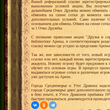
Вашей реферальной ссылке зарегистрирова
выполнении условий акции, Вы получае
дальнейшем Очки Дружбы можно обменять 
обменять на синие сотки до момента око
дополнительных условий. Само наличие О
основанием для обмена. Обмен на синие сотки 
за 1 Очко Дружбы.
С полными правилами акции "Друзья и сор
библиотеке Арены, в соответствующем разде
ссылку можно где угодно за пределами Арены
Так же, вне зависимости от того, новый иг
ссылке или нет, каждый вновь зарегистриро
аккаунта. Новому игроку будет предложен к
обучит его основам игры. В процессе прох
выдаваться игровые сотки и различные игро
уже доступен на Арене.
Города Среднеморье и Утес Дракона надел
городе Среднеморье дают дополнительную пр
в бою опыте, в Утесе Драконов прибавка 10
быстрее прокачаться, рекомендуется проводит