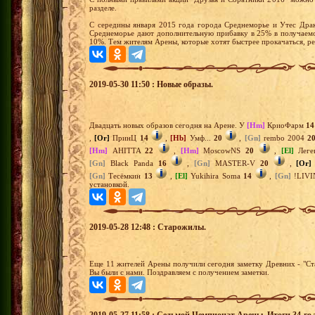
разделе.
С середины января 2015 года города Среднеморье и Утес Драк
Среднеморье дают дополнительную прибавку в 25% в получаемо
10%. Тем жителям Арены, которые хотят быстрее прокачаться, р
2019-05-30 11:50 : Новые образы.
Двадцать новых образов сегодня на Арене. У
[Hm]
КриоФарм
14
,
[Or]
ПринЦ
14
,
[Hb]
Умф...
20
,
[Gn]
rembo 2004
2
[Hm]
AHITTA
22
,
[Hm]
MoscowNS
20
,
[El]
Леге
[Gn]
Black Panda
16
,
[Gn]
MASTER-V
20
,
[Or]
[Gn]
Тесёмкин
13
,
[El]
Yukihira Soma
14
,
[Gn]
!LIVI
установкой.
2019-05-28 12:48 : Старожилы.
Еще 11 жителей Арены получили сегодня заметку Древних - "Ста
Вы были с нами. Поздравляем с получением заметки.