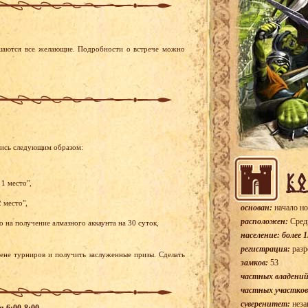
ашаются все желающие. Подробности о встрече можно
лись следующим образом:
1 место",
 место",
основан:
начало но
расположен:
Сред
 на получение алмазного аккаунта на 30 суток,
население: более 1
регистрация:
разр
рене турниров и получить заслуженные призы. Сделать
замков:
53
частных владений
частных участков
суверенитет:
неза
я 6:00-8:00