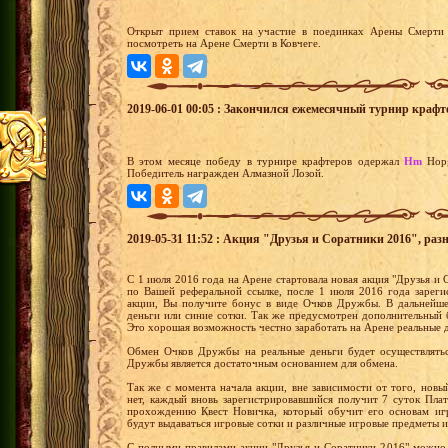
Открыт прием ставок на участие в поединках Арены Смерти 
посмотреть на Арене Смерти в Ковчеге.
2019-06-01 00:05 : Закончился ежемесячный турнир крафт
В этом месяце победу в турнире крафтеров одержал
Hm
Hop
Победитель награжден Алмазной Лозой.
2019-05-31 11:52 : Акция "Друзья и Соратники 2016", раз
С 1 июля 2016 года на Арене стартовала новая акция "Друзья и С
по Вашей реферальной ссылке, после 1 июля 2016 года зареги
акции, Вы получите бонус в виде Очков Дружбы. В дальнейш
деньги или синие сотки. Так же предусмотрен дополнительный 
Это хорошая возможность честно заработать на Арене реальные 
Обмен Очков Дружбы на реальные деньги будет осуществлятьс
Дружбы является достаточным основанием для обмена.
Так же с момента начала акции, вне зависимости от того, новы
нет, каждый вновь зарегистрировавшийся получит 7 суток Пла
прохождению Квест Новичка, который обучит его основам иг
будут выдаваться игровые сотки и различные игровые предметы и
С полными правилами акции "Друзья и Соратники 2016" можно 