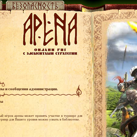
гры и сообщения администрации.
ры
ый игрок арены может принять участие в турнире для
турнир для Вашего уровня можно узнать в библиотеке.