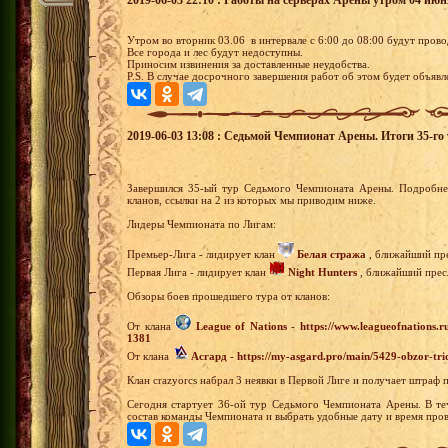
Утром во вторник 03.06 в интервале с 6:00 до 08:00 будут пров
Все города и лес будут недоступны.
Приносим извинения за доставленные неудобства.
P.S. В случае досрочного завершения работ об этом будет объявле
2019-06-03 13:08 : Седьмой Чемпионат Арены. Итоги 35-го 
Завершился 35-ый тур Седьмого Чемпионата Арены. Подробне
кланов, ссылки на 2 из которых мы приводим ниже.
Лидеры Чемпионата по Лигам:
Премьер-Лига - лидирует клан
Белая стража
, ближайший пре
Первая Лига - лидирует клан
Night Hunters
, ближайший пресл
Обзоры боев прошедшего тура от кланов:
От клана
League of Nations
-
https://www.leagueofnations.
1381
От клана
Асгард
-
https://my-asgard.pro/main/5429-obzor-tri
Клан crazyorcs набрал 3 неявки в Первой Лиге и получает штраф 
Сегодня стартует 36-ой тур Седьмого Чемпионата Арены. В те
состав команды Чемпионата и выбрать удобные дату и время пров