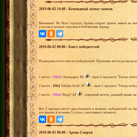
2019-06-02 14:00 : Командный захват замков.
Внимание! Во Всех городах Арены открыт прием заявок на ко
участия в захвате описаны в библиотеке Арены.
2019-06-02 00:00 : Квест победителей
Подведены итоги квеста победителей. Призовые места распредел
1 место -
[Hm]
Champagne
25
- приз 2 предмета "Топор побед
2 место -
[Or]
!kkkkk-kirik!
27
- приз 1 предмет "Топор побед
3 место -
[Hm]
Hopg?
21
- алмазный жетон, дающий право на 
Все 3 призера могут проследовать в комнату победителей на А
это можно в течении 5 суток с настоящего момента.
2019-06-01 08:00 : Арена Смерти