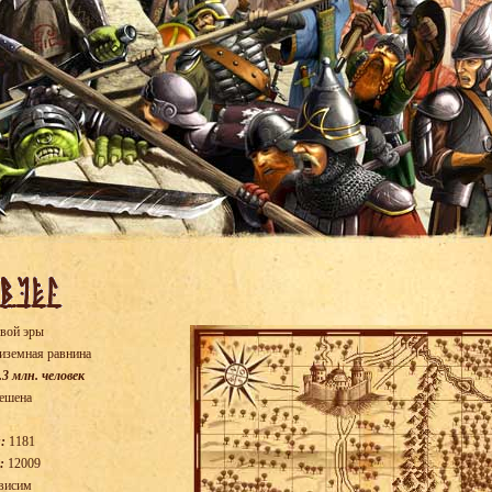
вой эры
иземная равнина
.3 млн. человек
ешена
:
1181
:
12009
висим