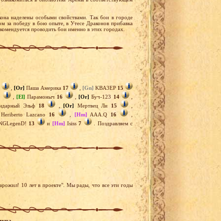
она наделены особыми свойствами. Так бои в городе
м за победу в бою опыте, в Утесе Драконов прибавка
екомендуется проводить бои именно в этих городах.
,
[Or]
Паша Америка
17
,
[Gn]
KBA3EP
15
0
,
[El]
Парамоныч
16
,
[Or]
Буч-123
14
,
ндарный Эльф
18
,
[Or]
Мертвец Ли
15
,
Heriberto Lazcano
16
,
[Hm]
AAA.Q
16
,
NGLegenD!
13
и
[Hm]
Isiss
7
. Поздравляем с
рожил! 10 лет в проекте". Мы рады, что все эти годы