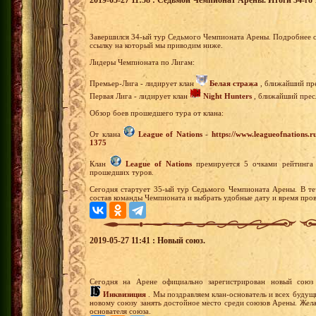
2019-05-27 11:58 : Седьмой Чемпионат Арены. Итоги 34-го 
Завершился 34-ый тур Седьмого Чемпионата Арены. Подробнее о
ссылку на который мы приводим ниже.
Лидеры Чемпионата по Лигам:
Премьер-Лига - лидирует клан
Белая стража
, ближайший пре
Первая Лига - лидирует клан
Night Hunters
, ближайший пресл
Обзор боев прошедшего тура от клана:
От клана
League of Nations
-
https://www.leagueofnations.
1375
Клан
League of Nations
премируется 5 очками рейтинга 
прошедших туров.
Сегодня стартует 35-ый тур Седьмого Чемпионата Арены. В те
состав команды Чемпионата и выбрать удобные дату и время пров
2019-05-27 11:41 : Новый союз.
Сегодня на Арене официально зарегистрирован новый сою
Инквизиция
. Мы поздравляем клан-основатель и всех будущ
новому союзу занять достойное место среди союзов Арены. Жела
основателя союза.