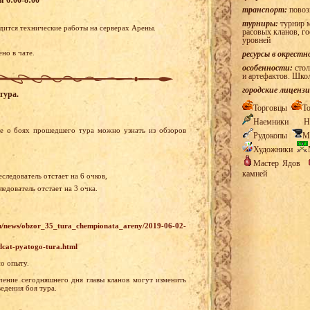
транспорт:
повоз
турниры:
турнир м
одится технические работы на серверах Арены.
расовых кланов, г
уровней
но в чате.
ресурсы в окрестн
особенности:
стол
и артефактов. Шко
городские лицензи
тура.
Торговцы
Т
Наемники
Н
е о боях прошедшего тура можно узнать из обзоров
Рудокопы
М
Художники
Мастер Ядов
камней
следователь отстает на 6 очков,
едователь отстает на 3 очка.
ru/news/obzor_35_tura_chempionata_areny/2019-06-02-
dcat-pyatogo-tura.html
по опыту.
чение сегодняшнего дня главы кланов могут изменить
едения боя тура.