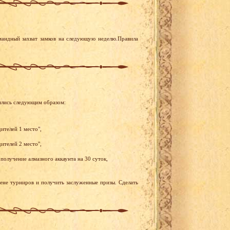
мандный захват замков на следующую неделю.Правила
ились следующим образом:
ителей 1 место",
ителей 2 место",
получение алмазного аккаунта на 30 суток,
рене турниров и получить заслуженные призы. Сделать