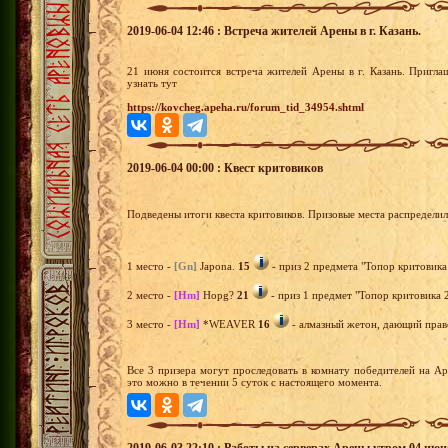
2019-06-04 12:46 : Встреча жителей Арены в г. Казань.
21 июня состоится встреча жителей Арены в г. Казань. Пригл
узнать тут
https://kovcheg.apeha.ru/forum_tid_34954.shtml
2019-06-04 00:00 : Квест критовиков
Подведены итоги квеста критовиков. Призовые места распредели
1 место -
[Gn]
Japona.
15
- приз 2 предмета "Топор критовика 
2 место -
[Hm]
Hopg?
21
- приз 1 предмет "Топор критовика 2
3 место -
[Hm]
*WEAVER
16
- алмазный жетон, дающий право
Все 3 призера могут проследовать в комнату победителей на А
это можно в течении 5 суток с настоящего момента.
2019-06-03 22:10 : Работы на серверах Арены утром 04 июн