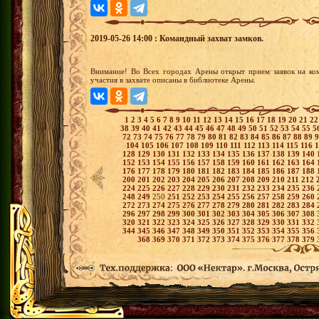
2019-05-26 14:00 : Командный захват замков.
Внимание! Во Всех городах Арены открыт прием заявок на ко
участия в захвате описаны в библиотеке Арены.
1
2
3
4
5
6
7
8
9
10
11
12
13
14
15
16
17
18
19
20
21
2
38
39
40
41
42
43
44
45
46
47
48
49
50
51
52
53
54
55
5
72
73
74
75
76
77
78
79
80
81
82
83
84
85
86
87
88
89
104
105
106
107
108
109
110
111
112
113
114
115
116
128
129
130
131
132
133
134
135
136
137
138
139
140
152
153
154
155
156
157
158
159
160
161
162
163
164
176
177
178
179
180
181
182
183
184
185
186
187
188
200
201
202
203
204
205
206
207
208
209
210
211
212
224
225
226
227
228
229
230
231
232
233
234
235
236
248
249
250
251
252
253
254
255
256
257
258
259
260
272
273
274
275
276
277
278
279
280
281
282
283
284
296
297
298
299
300
301
302
303
304
305
306
307
308
320
321
322
323
324
325
326
327
328
329
330
331
332
344
345
346
347
348
349
350
351
352
353
354
355
356
368
369
370
371
372
373
374
375
376
377
378
379