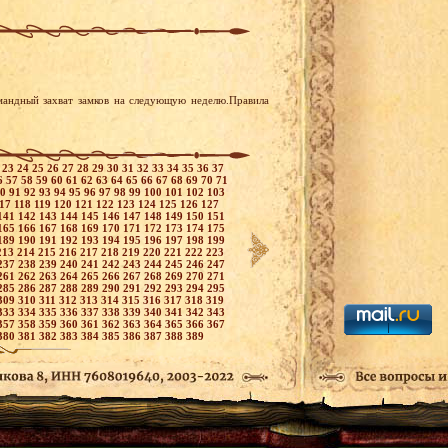
мандный захват замков на следующую неделю.Правила
2
23
24
25
26
27
28
29
30
31
32
33
34
35
36
37
6
57
58
59
60
61
62
63
64
65
66
67
68
69
70
71
90
91
92
93
94
95
96
97
98
99
100
101
102
103
117
118
119
120
121
122
123
124
125
126
127
141
142
143
144
145
146
147
148
149
150
151
165
166
167
168
169
170
171
172
173
174
175
189
190
191
192
193
194
195
196
197
198
199
213
214
215
216
217
218
219
220
221
222
223
237
238
239
240
241
242
243
244
245
246
247
261
262
263
264
265
266
267
268
269
270
271
285
286
287
288
289
290
291
292
293
294
295
309
310
311
312
313
314
315
316
317
318
319
333
334
335
336
337
338
339
340
341
342
343
357
358
359
360
361
362
363
364
365
366
367
380
381
382
383
384
385
386
387
388
389