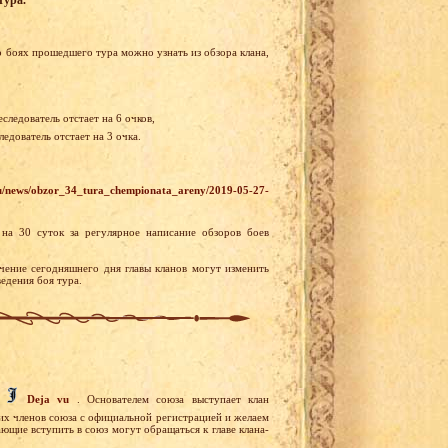
тура.
 боях прошедшего тура можно узнать из обзора клана,
следователь отстает на 6 очков,
едователь отстает на 3 очка.
ru/news/obzor_34_tura_chempionata_areny/2019-05-27-
на 30 суток за регулярное написание обзоров боев
чение сегодняшнего дня главы кланов могут изменить
едения боя тура.
з
Deja vu
. Основателем союза выступает клан
их членов союза с официальной регистрацией и желаем
ющие вступить в союз могут обращаться к главе клана-