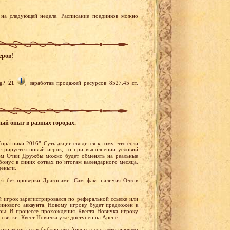
на следующей неделе. Расписание поединков можно
еров!
g?
21
, заработав продажей ресурсов 8527.45 ст.
ный опыт в разных городах.
оратники 2016". Суть акции сводится к тому, что если
стрируется новый игрок, то при выполнении условий
ем Очки Дружбы можно будет обменять на реальные
бонус в синих сотках по итогам календарного месяца.
деньги.
я без проверки Драконами. Сам факт наличия Очков
й игрок зарегистрировался по реферальной ссылке или
тинового аккаунта. Новому игроку будет предложен к
ры. В процессе прохождения Квеста Новичка игроку
 свитки. Квест Новичка уже доступен на Арене.
ознакомиться в библиотеке Арены в соответствующем