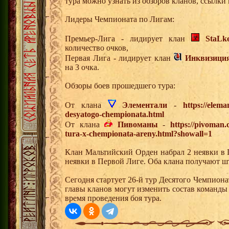
тура можно узнать из обзоров кланов, ссылки
Лидеры Чемпионата по Лигам:
Премьер-Лига - лидирует клан
StaLk
количество очков,
Первая Лига - лидирует клан
Инквизици
на 3 очка.
Обзоры боев прошедшего тура:
От клана
Элементали
-
https://elema
desyatogo-chempionata.html
От клана
Пивоманы
-
https://pivoman
tura-x-chempionata-areny.html?showall=1
Клан Мальтийский Орден набрал 2 неявки в 
неявки в Первой Лиге. Оба клана получают ш
Сегодня стартует 26-й тур Десятого Чемпион
главы кланов могут изменить состав команды
время проведения боя тура.