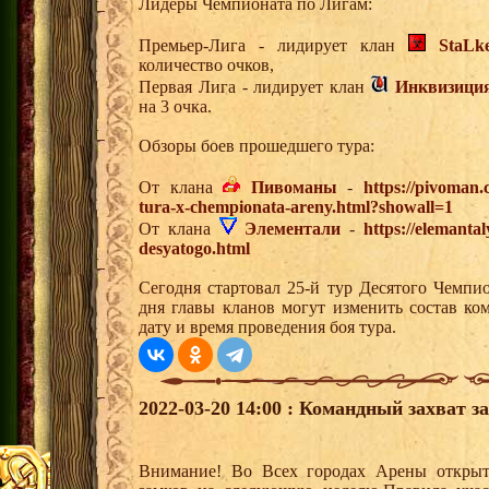
Лидеры Чемпионата по Лигам:
Премьер-Лига - лидирует клан
StaLk
количество очков,
Первая Лига - лидирует клан
Инквизици
на 3 очка.
Обзоры боев прошедшего тура:
От клана
Пивоманы
-
https://pivoman
tura-x-chempionata-areny.html?showall=1
От клана
Элементали
-
https://elemanta
desyatogo.html
Сегодня стартовал 25-й тур Десятого Чемпи
дня главы кланов могут изменить состав к
дату и время проведения боя тура.
2022-03-20 14:00 : Командный захват з
Внимание! Во Всех городах Арены открыт