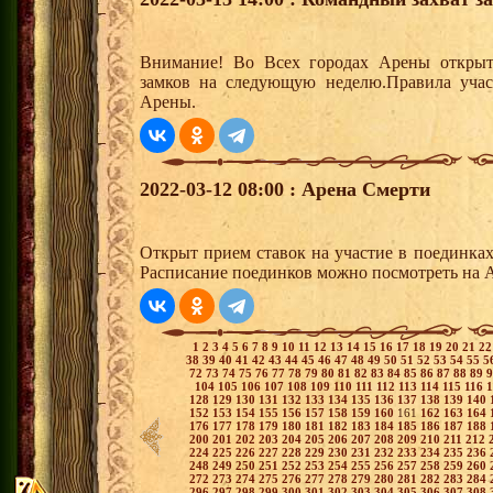
Внимание! Во Всех городах Арены открыт
замков на следующую неделю.Правила учас
Арены.
2022-03-12 08:00 : Арена Смерти
Открыт прием ставок на участие в поединка
Расписание поединков можно посмотреть на А
1
2
3
4
5
6
7
8
9
10
11
12
13
14
15
16
17
18
19
20
21
2
38
39
40
41
42
43
44
45
46
47
48
49
50
51
52
53
54
55
5
72
73
74
75
76
77
78
79
80
81
82
83
84
85
86
87
88
89
104
105
106
107
108
109
110
111
112
113
114
115
116
128
129
130
131
132
133
134
135
136
137
138
139
140
152
153
154
155
156
157
158
159
160
161
162
163
164
176
177
178
179
180
181
182
183
184
185
186
187
188
200
201
202
203
204
205
206
207
208
209
210
211
212
224
225
226
227
228
229
230
231
232
233
234
235
236
248
249
250
251
252
253
254
255
256
257
258
259
260
272
273
274
275
276
277
278
279
280
281
282
283
284
296
297
298
299
300
301
302
303
304
305
306
307
308