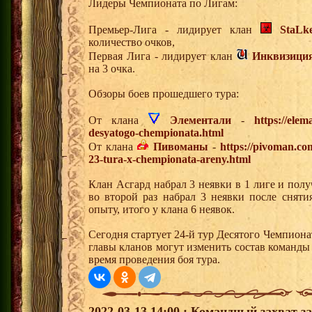
Лидеры Чемпионата по Лигам:
Премьер-Лига - лидирует клан
StaLk
количество очков,
Первая Лига - лидирует клан
Инквизици
на 3 очка.
Обзоры боев прошедшего тура:
От клана
Элементали
-
https://elem
desyatogo-chempionata.html
От клана
Пивоманы
-
https://pivoman.co
23-tura-x-chempionata-areny.html
Клан Асгард набрал 3 неявки в 1 лиге и полу
во второй раз набрал 3 неявки после снят
опыту, итого у клана 6 неявок.
Сегодня стартует 24-й тур Десятого Чемпион
главы кланов могут изменить состав команды
время проведения боя тура.
2022-03-13 14:00 : Командный захват з