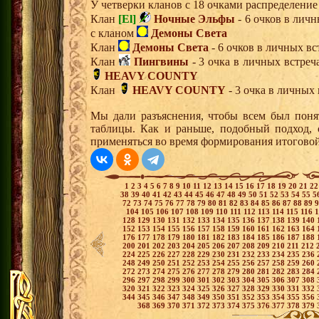
У четверки кланов с 18 очками распределени
Клан
[El]
Ночные Эльфы
- 6 очков в личн
с кланом
Демоны Света
Клан
Демоны Света
- 6 очков в личных вс
Клан
Пингвины
- 3 очка в личных встреч
HEAVY COUNTY
Клан
HEAVY COUNTY
- 3 очка в личных 
Мы дали разъяснения, чтобы всем был пон
таблицы. Как и раньше, подобный подход, 
применяться во время формирования итогово
1
2
3
4
5
6
7
8
9
10
11
12
13
14
15
16
17
18
19
20
21
2
38
39
40
41
42
43
44
45
46
47
48
49
50
51
52
53
54
55
5
72
73
74
75
76
77
78
79
80
81
82
83
84
85
86
87
88
89
104
105
106
107
108
109
110
111
112
113
114
115
116
128
129
130
131
132
133
134
135
136
137
138
139
140
152
153
154
155
156
157
158
159
160
161
162
163
164
176
177
178
179
180
181
182
183
184
185
186
187
188
200
201
202
203
204
205
206
207
208
209
210
211
212
224
225
226
227
228
229
230
231
232
233
234
235
236
248
249
250
251
252
253
254
255
256
257
258
259
260
272
273
274
275
276
277
278
279
280
281
282
283
284
296
297
298
299
300
301
302
303
304
305
306
307
308
320
321
322
323
324
325
326
327
328
329
330
331
332
344
345
346
347
348
349
350
351
352
353
354
355
356
368
369
370
371
372
373
374
375
376
377
378
379