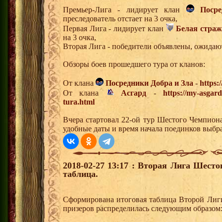
Премьер-Лига - лидирует клан
Поср
преследователь отстает на 3 очка,
Первая Лига - лидирует клан
Белая страж
на 3 очка,
Вторая Лига - победители объявлены, ожидаю
Обзоры боев прошедшего тура от кланов:
От клана
Посредники Добра и Зла
-
https:
От клана
Асгард
-
https://my-asgar
tura.html
Вчера стартовал 22-ой тур Шестого Чемпион
удобные даты и время начала поединков выбр
2018-02-27 13:17 : Вторая Лига Шест
таблица.
Сформирована итоговая таблица Второй Лиг
призеров распределилась следующим образом