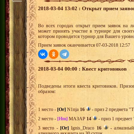
2018-03-04 13:02 : Открыт прием заяв
Во всех городах открыт прием заявок на 
может принять участие в турнире для своег
котором проводится турнир для Вашего уровн
Прием заявок оканчивается 07-03-2018 12:57
2018-03-04 00:00 : Квест критовиков
Подведены итоги квеста критовиков. Призо
образом:
1 место -
[Or]
N1nja
16
- приз 2 предмета "Т
2 место -
[Hm]
МАЗАР
14
- приз 1 предмет
3 место -
[Or]
Ignis_Draco
16
- алмазный
алмазного аккаунта на 30 суток,