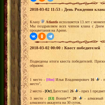
2018-03-02 11:53 : День Рождения клана
Клану
Atlantis
исполняется 13 лет с момен
Мы поздравляем всех членов клана с Днем
процветания на Арене.
2018-03-02 00:00 : Квест победителей
Подведены итоги квеста победителей. Приз
образом:
1 место -
[Hm]
Илья Владимирович
16
- п
место",
2 место -
[Or]
Дагестан1
26
- приз 1 предме
3 место -
[El]
Bonnie**
20
- алмазный 
алмазного аккаунта на 30 суток,