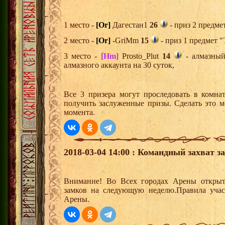
1 место -
[Or]
Дагестан1
26
- приз 2 предме
2 место -
[Or]
-GriMm
15
- приз 1 предмет "
3 место -
[Hm]
Prosto_Plut
14
- алмазный
алмазного аккаунта на 30 суток,
Все 3 призера могут проследовать в комна
получить заслуженные призы. Сделать это м
момента.
2018-03-04 14:00 : Командный захват з
Внимание! Во Всех городах Арены открыт
замков на следующую неделю.Правила учас
Арены.