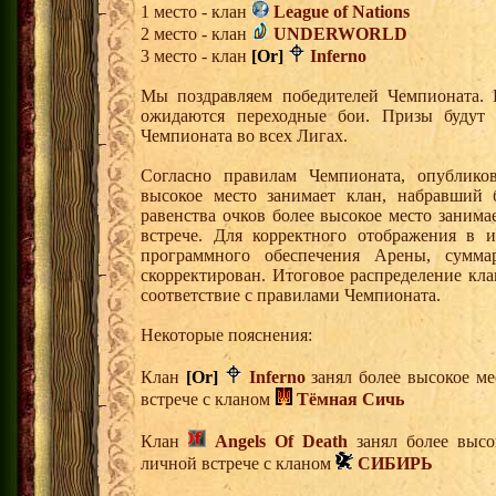
1 место - клан
League of Nations
2 место - клан
UNDERWORLD
3 место - клан
[Or]
Inferno
Мы поздравляем победителей Чемпионата. 
ожидаются переходные бои. Призы будут 
Чемпионата во всех Лигах.
Согласно правилам Чемпионата, опублико
высокое место занимает клан, набравший 
равенства очков более высокое место заним
встрече. Для корректного отображения в и
программного обеспечения Арены, сумм
скорректирован. Итоговое распределение кл
соответствие с правилами Чемпионата.
Некоторые пояснения:
Клан
[Or]
Inferno
занял более высокое ме
встрече с кланом
Тёмная Сичь
Клан
Angels Of Death
занял более высо
личной встрече с кланом
СИБИРЬ