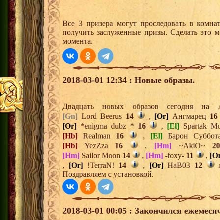
Все 3 призера могут проследовать в комна
получить заслуженные призы. Сделать это м
момента.
2018-03-01 12:34 : Новые образы.
Двадцать новых образов сегодня н
[Gn]
Lord Beerus
14
,
[Or]
Ангмарец
16
[Or]
*enigma dubz *
16
,
[El]
Spartak M
[Hb]
Realman
16
,
[El]
Барон Суббо
[Hb]
YezZza
16
,
[Hm]
~AkiO~
2
[Hm]
Sailor Moon
14
,
[Hm]
-foxy-
11
,
[O
,
[Or]
!TerraN!
14
,
[Or]
HaB03
12
Поздравляем с установкой.
2018-03-01 00:05 : Закончился ежемес