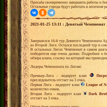
Просьба своевременно завершить работы и бо
Остальные города будут работать в штатном 
2021-01-25 13:11 : Девятый Чемпионат 
Завершился 16-й тур Девятого Чемпионата А
во Второй Лиге. Остался последний тур и со
В остальных Лигах Чемпионат в самом разга
победителя еще очень далеко. Подробнее о 
обзора клана, ссылку на который мы приводи
Лидеры Чемпионата по Лигам:
Премьер-Лига - лидирует клан
Поср
преследователь отстает на 3 очка,
Первая Лига - лидирует клан
League of N
количество очков,
Вторая Лига - лидирует клан
Dark Brot
отстает на 3 очка.
Обзор боев прошедшего тура: