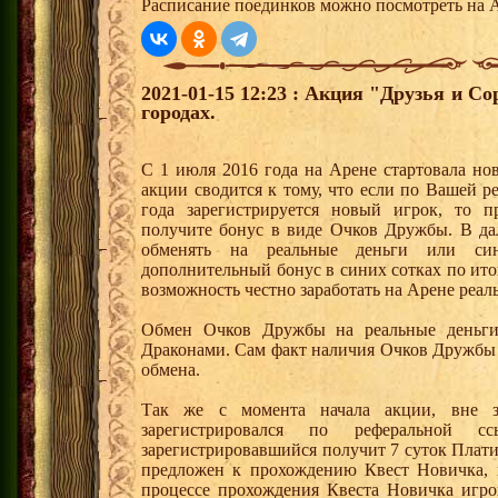
Расписание поединков можно посмотреть на А
2021-01-15 12:23 : Акция "Друзья и С
городах.
С 1 июля 2016 года на Арене стартовала но
акции сводится к тому, что если по Вашей р
года зарегистрируется новый игрок, то 
получите бонус в виде Очков Дружбы. В д
обменять на реальные деньги или си
дополнительный бонус в синих сотках по ито
возможность честно заработать на Арене реал
Обмен Очков Дружбы на реальные деньги 
Драконами. Сам факт наличия Очков Дружбы 
обмена.
Так же с момента начала акции, вне з
зарегистрировался по реферальной 
зарегистрировавшийся получит 7 суток Плати
предложен к прохождению Квест Новичка, 
процессе прохождения Квеста Новичка игро