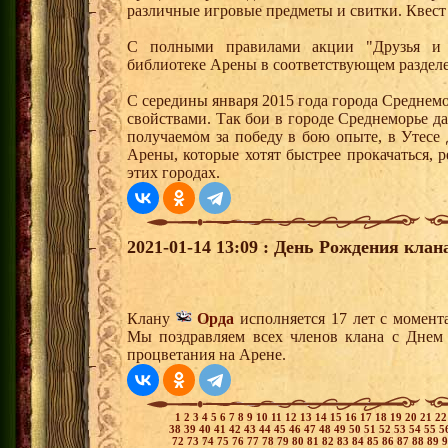
различные игровые предметы и свитки. Квест
С полными правилами акции "Друзья и 
библиотеке Арены в соответствующем раздел
С середины января 2015 года города Среднем
свойствами. Так бои в городе Среднеморье 
получаемом за победу в бою опыте, в Утесе
Арены, которые хотят быстрее прокачаться, 
этих городах.
2021-01-14 13:09 : День Рождения клан
Клану
Орда
исполняется 17 лет с момент
Мы поздравляем всех членов клана с Днем
процветания на Арене.
1
2
3
4
5
6
7
8
9
10
11
12
13
14
15
16
17
18
19
20
21
2
38
39
40
41
42
43
44
45
46
47
48
49
50
51
52
53
54
55
5
72
73
74
75
76
77
78
79
80
81
82
83
84
85
86
87
88
89