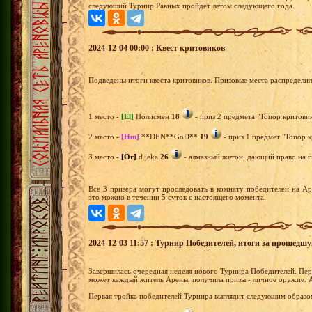
следующий Турнир Равных пройдет летом следующего года.
2024-12-04 00:00 : Квест критовиков
Подведены итоги квеста критовиков. Призовые места распредели
1 место -
[El]
Полисмен
18
- приз 2 предмета "Топор критовик
2 место -
[Hm]
**DEN**GoD**
19
- приз 1 предмет "Топор к
3 место -
[Or]
d.jeka
26
- алмазный жетон, дающий право на п
Все 3 призера могут проследовать в комнату победителей на А
это можно в течении 5 суток с настоящего момента.
2024-12-03 11:57 : Турнир Победителей, итоги за прошедш
Завершилась очередная неделя нового Турнира Победителей. Перв
может каждый житель Арены, получила призы - личное оружие. 
Первая тройка победителей Турнира выглядит следующим образо