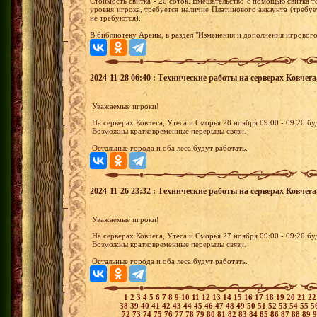
Стоимость свитка - 20 соток. Вмешательство с помощью свитка т
уровня игрока, требуется наличие Платинового аккаунта (требуе
не требуются).
В библиотеку Арены, в раздел "Изменения и дополнения игровог
2024-11-28 06:40 : Технические работы на серверах Ковчега
Уважаемые игроки!
На серверах Ковчега, Утеса и Сморья 28 ноября 09:00 - 09:20 б
Возможны кратковременные перерывы связи.
Остальные города и оба леса будут работать.
2024-11-26 23:32 : Технические работы на серверах Ковчега
Уважаемые игроки!
На серверах Ковчега, Утеса и Сморья 27 ноября 09:00 - 09:20 б
Возможны кратковременные перерывы связи.
Остальные города и оба леса будут работать.
1
2
3
4
5
6
7
8
9
10
11
12
13
14
15
16
17
18
19
20
21
2
38
39
40
41
42
43
44
45
46
47
48
49
50
51
52
53
54
55
5
72
73
74
75
76
77
78
79
80
81
82
83
84
85
86
87
88
89