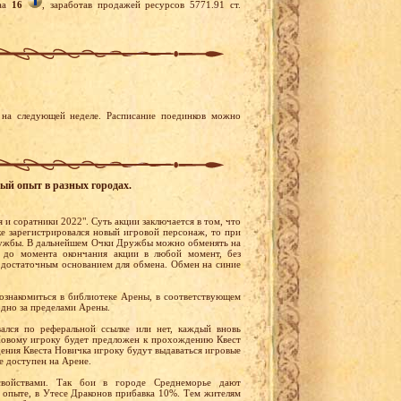
kaa
16
, заработав продажей ресурсов 5771.91 ст.
на следующей неделе. Расписание поединков можно
ный опыт в разных городах.
 и соратники 2022". Суть акции заключается в том, что
ке зарегистрировался новый игровой персонаж, то при
Дружбы. В дальнейшем Очки Дружбы можно обменять на
 до момента окончания акции в любой момент, без
 достаточным основанием для обмена. Обмен на синие
ознакомиться в библиотеке Арены, в соответствующем
одно за пределами Арены.
вался по реферальной ссылке или нет, каждый вновь
 Новому игроку будет предложен к прохождению Квест
ения Квеста Новичка игроку будут выдаваться игровые
е доступен на Арене.
войствами. Так бои в городе Среднеморье дают
 опыте, в Утесе Драконов прибавка 10%. Тем жителям