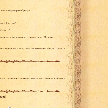
ились следующим образом:
елей 1 место",
2 место",
а получение алмазного аккаунта на 30 суток,
рене турниров и получить заслуженные призы. Сделать
ахват замков на следующую неделю. Правила участия в
еров!