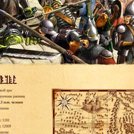
вой эры
иземная равнина
.3 млн. человек
ешена
:
1181
:
12009
висим