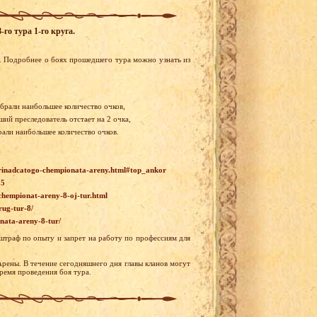
го тура 1-го круга.
. Подробнее о боях прошедшего тура можно узнать из
абрали наибольшее количество очков,
ий преследователь отстает на 2 очка,
рали наибольшее количество очков.
-trinadcatogo-chempionata-areny.html#top_ankor
25
-chempionat-areny-8-oj-tur.html
rug-tur-8/
onata-areny-8-tur/
штраф по опыту и запрет на работу по профессиям для
Арены. В течение сегодняшнего дня главы кланов могут
ремя проведения боя тура.