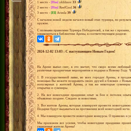
1 место -
[Hm]
vkblinov
33
2 место -
[Hm]
ReefCool
36
3 место -
[El]
Arimla
39
С началом новой недели начался новый этап турнира, по результа
оружие.
С полными правилами Турнира Победителей, а так же с призами,
ознакомиться в библиотеке Арены, в соответствующем разделе.
2024-12-02 13:03 : С наступающим Новым Годом!
На Арене выпал снег, в это значит, что скоро всеми любимы
различные праздничные мероприятия и подарки к Новому Году. Ч
1. В государственной лавке, во всех городах Арены, в прода
помощью Вы можете поздравить своих друзей и близких с Новым
популярных у жителей Арены, а так же некоторые сувениры
открытки и сувениры.
2. На все новогодние праздники опыт за бои и потолок опыта
объявлено позднее. Следите за новостями.
3. Все жители Арены, которые планируют провести новогоднюю 
Подарки будут выдаваться на протяжении всей новогодней ночи.
4. Мы планируем провести новогодние конкурсы. О правилах и у
Мы приложим все усилия, чтобы новогодние праздники прошл
уважаемые жители Арены!