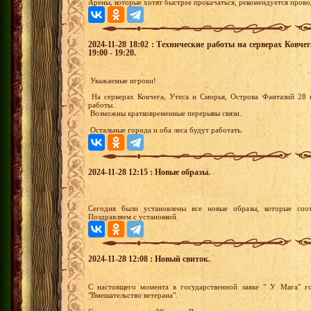
Арены, которые хотят быстрее прокачаться, рекомендуется прово
2024-11-28 18:02 : Технические работы на серверах Ковч
19:00 - 19:20.
Уважаемые игроки!
На серверах Ковчега, Утеса и Сморья, Острова Фантазий 28 н
работы.
Возможны кратковременные перерывы связи.
Остальные города и оба леса будут работать.
2024-11-28 12:15 : Новые образы.
Сегодня были установлены все новые образы, которые соот
Поздравляем с установкой.
2024-11-28 12:08 : Новый свиток.
С настоящего момента в государственной лавке " У Мага" г
"Вмешательство ветерана".