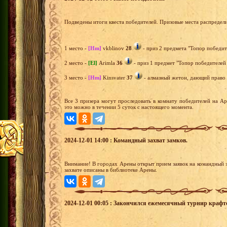
Подведены итоги квеста победителей. Призовые места распредел
1 место -
[Hm]
vkblinov
28
- приз 2 предмета "Топор победит
2 место -
[El]
Arimla
36
- приз 1 предмет "Топор победителей 
3 место -
[Hm]
Kinsvater
37
- алмазный жетон, дающий право н
Все 3 призера могут проследовать в комнату победителей на А
это можно в течении 5 суток с настоящего момента.
2024-12-01 14:00 : Командный захват замков.
Внимание! В городах Арены открыт прием заявок на командный з
захвате описаны в библиотеке Арены.
2024-12-01 00:05 : Закончился ежемесячный турнир крафт