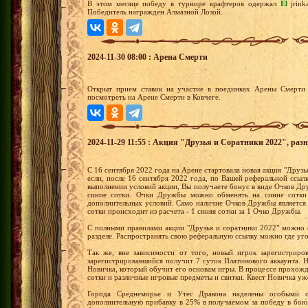
В этом месяце победу в турнире крафтеров одержал
El
jrin
Победитель награжден Алмазной Лозой.
2024-11-30 08:00 : Арена Смерти
Открыт прием ставок на участие в поединках Арены Смерти 
посмотреть на Арене Смерти в Ковчеге.
2024-11-29 11:55 : Акция "Друзья и Соратники 2022", раз
С 16 сентября 2022 года на Арене стартовала новая акция "Друзья
если, после 16 сентября 2022 года, по Вашей реферальной ссыл
выполнении условий акции, Вы получаете бонус в виде Очков 
синие сотки. Очки Дружбы можно обменять на синие сотки
дополнительных условий. Само наличие Очков Дружбы является
сотки происходит из расчета - 1 синяя сотки за 1 Очко Дружбы.
С полными правилами акции "Друзья и соратники 2022" можно 
разделе. Распространять свою реферальную ссылку можно где уг
Так же, вне зависимости от того, новый игрок зарегистриро
зарегистрировавшийся получит 7 суток Платинового аккаунта.
Новичка, который обучит его основам игры. В процессе прохожд
сотки и различные игровые предметы и свитки. Квест Новичка уж
Города Среднеморье и Утес Дракона наделены особыми с
дополнительную прибавку в 25% в получаемом за победу в бою