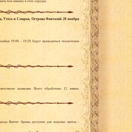
дить бои именно в этих городах.
ега, Утеса и Сморья, Острова Фантазий 28 ноября
оября 19:00 - 19:20 будут проводиться технические
ветствуют правилам. Всего обработано 12 заявок.
орода Ковчег Арены доступен для покупки свиток -