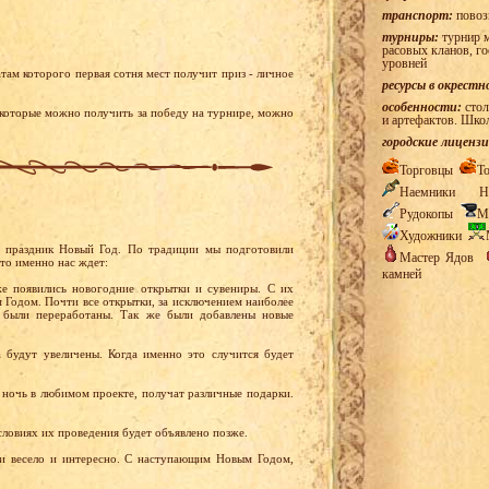
транспорт:
повоз
турниры:
турнир м
расовых кланов, г
уровней
там которого первая сотня мест получит приз - личное
ресурсы в окрестн
особенности:
стол
 которые можно получить за победу на турнире, можно
и артефактов. Шко
городские лицензи
Торговцы
Т
Наемники
Н
Рудокопы
М
Художники
й праздник Новый Год. По традиции мы подготовили
Мастер Ядов
то именно нас ждет:
камней
же появились новогодние открытки и сувениры. С их
 Годом. Почти все открытки, за исключением наиболее
 были переработаны. Так же были добавлены новые
 будут увеличены. Когда именно это случится будет
ночь в любимом проекте, получат различные подарки.
словиях их проведения будет объявлено позже.
и весело и интересно. С наступающим Новым Годом,