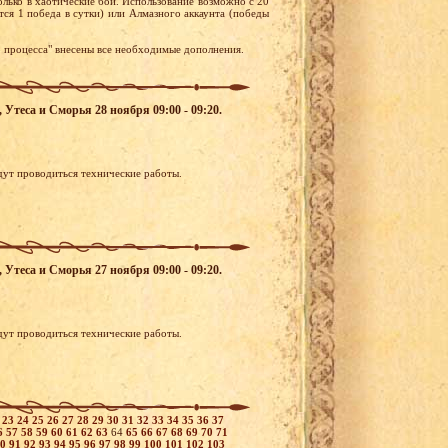
олько в хаотические бои. Использование возможно с 20
тся 1 победа в сутки) или Алмазного аккаунта (победы
о процесса" внесены все необходимые дополнения.
, Утеса и Сморья 28 ноября 09:00 - 09:20.
удут проводиться технические работы.
, Утеса и Сморья 27 ноября 09:00 - 09:20.
удут проводиться технические работы.
2
23
24
25
26
27
28
29
30
31
32
33
34
35
36
37
6
57
58
59
60
61
62
63
64
65
66
67
68
69
70
71
90
91
92
93
94
95
96
97
98
99
100
101
102
103