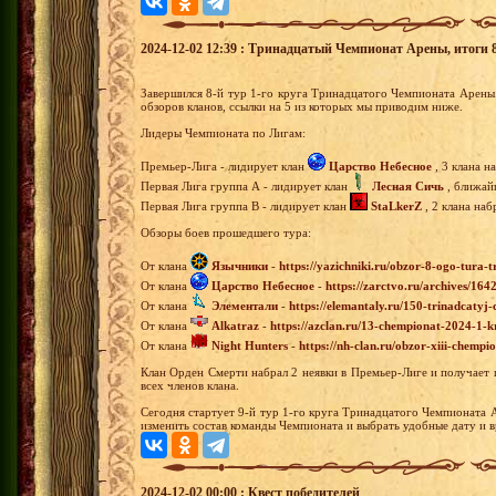
2024-12-02 12:39 : Тринадцатый Чемпионат Арены, итоги 8-
Завершился 8-й тур 1-го круга Тринадцатого Чемпионата Арены
обзоров кланов, ссылки на 5 из которых мы приводим ниже.
Лидеры Чемпионата по Лигам:
Премьер-Лига - лидирует клан
Царство Небесное
, 3 клана н
Первая Лига группа А - лидирует клан
Лесная Сичь
, ближайш
Первая Лига группа В - лидирует клан
StaLkerZ
, 2 клана наб
Обзоры боев прошедшего тура:
От клана
Язычники
-
https://yazichniki.ru/obzor-8-ogo-tura
От клана
Царство Небесное
-
https://zarctvo.ru/archives/164
От клана
Элементали
-
https://elemantaly.ru/150-trinadcatyj
От клана
Alkatraz
-
https://azclan.ru/13-chempionat-2024-1-k
От клана
Night Hunters
-
https://nh-clan.ru/obzor-xiii-chempi
Клан Орден Смерти набрал 2 неявки в Премьер-Лиге и получает 
всех членов клана.
Сегодня стартует 9-й тур 1-го круга Тринадцатого Чемпионата 
изменить состав команды Чемпионата и выбрать удобные дату и в
2024-12-02 00:00 : Квест победителей