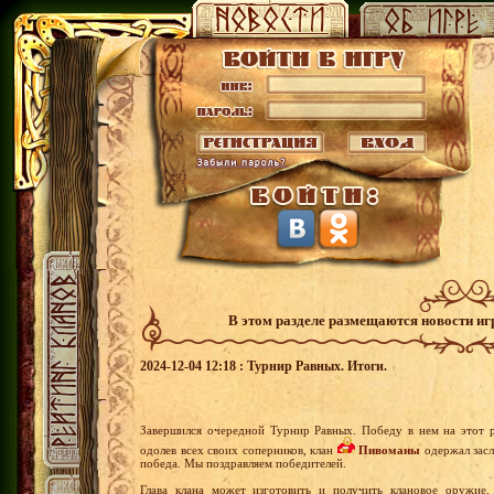
В этом разделе размещаются новости и
2024-12-04 12:18 : Турнир Равных. Итоги.
Завершился очередной Турнир Равных. Победу в нем на этот 
одолев всех своих соперников, клан
Пивоманы
одержал засл
победа. Мы поздравляем победителей.
Глава клана может изготовить и получить клановое оружие,