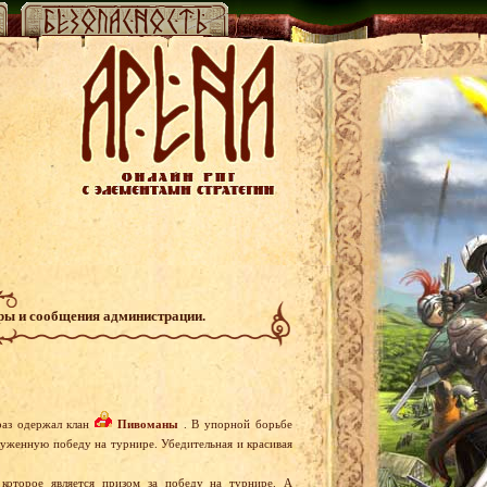
гры и сообщения администрации.
раз одержал клан
Пивоманы
. В упорной борьбе
уженную победу на турнире. Убедительная и красивая
 которое является призом за победу на турнире. А