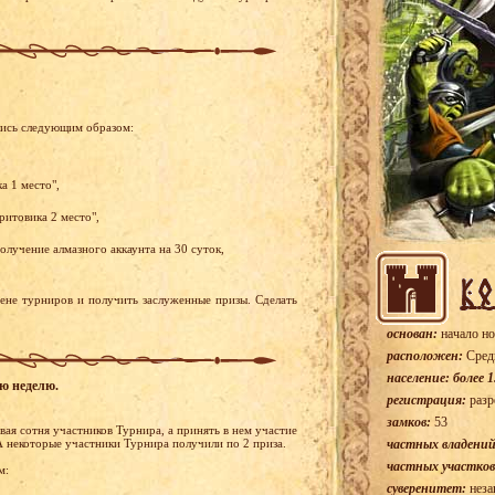
лись следующим образом:
а 1 место",
ритовика 2 место",
олучение алмазного аккаунта на 30 суток,
рене турниров и получить заслуженные призы. Сделать
основан:
начало но
расположен:
Сред
население: более 1
ую неделю.
регистрация:
разр
замков:
53
ая сотня участников Турнира, а принять в нем участие
А некоторые участники Турнира получили по 2 приза.
частных владений
частных участков
м:
суверенитет:
неза