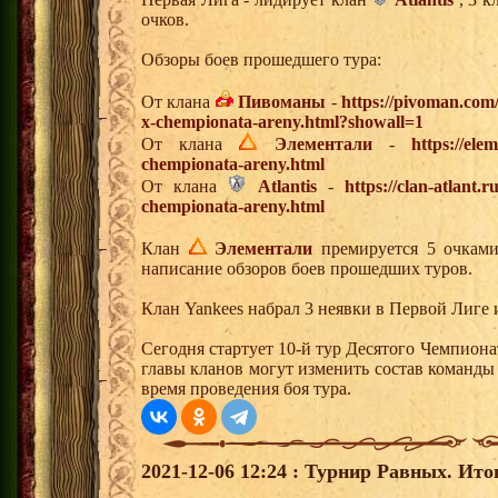
очков.
Обзоры боев прошедшего тура:
От клана
Пивоманы
-
https://pivoman.com
x-chempionata-areny.html?showall=1
От клана
Элементали
-
https://ele
chempionata-areny.html
От клана
Atlantis
-
https://clan-atlant.
chempionata-areny.html
Клан
Элементали
премируется 5 очками 
написание обзоров боев прошедших туров.
Клан Yankees набрал 3 неявки в Первой Лиге 
Сегодня стартует 10-й тур Десятого Чемпион
главы кланов могут изменить состав команды
время проведения боя тура.
2021-12-06 12:24 : Турнир Равных. Ито