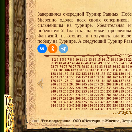
Завершился очередной Турнир Равных. Поб
Уверенно одолев всех своих соперников
сильнейшим на турнире. Убедительная и
победителей! Глава клана может проследова
Фантазий, изготовить и получить клановое
победу на Турнире. А следующий Турнир Рав
1
2
3
4
5
6
7
8
9
10
11
12
13
14
15
16
17
18
19
20
21
2
38
39
40
41
42
43
44
45
46
47
48
49
50
51
52
53
54
55
5
72
73
74
75
76
77
78
79
80
81
82
83
84
85
86
87
88
89
104
105
106
107
108
109
110
111
112
113
114
115
116
128
129
130
131
132
133
134
135
136
137
138
139
140
152
153
154
155
156
157
158
159
160
161
162
163
164
176
177
178
179
180
181
182
183
184
185
186
187
188
200
201
202
203
204
205
206
207
208
209
210
211
212
224
225
226
227
228
229
230
231
232
233
234
235
236
248
249
250
251
252
253
254
255
256
257
258
259
260
272
273
274
275
276
277
278
279
280
281
282
283
284
296
297
298
299
300
301
302
303
304
305
306
307
308
320
321
322
323
324
325
326
327
328
329
330
331
332
344
345
346
347
348
349
350
351
352
353
354
355
356
368
369
370
371
372
373
374
375
376
377
378
379