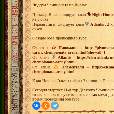
Лидеры Чемпионата по Лигам:
Премьер-Лига - лидирует клан
Night Hunte
на 3 очка,
Первая Лига - лидирует клан
Atlantis
, 2 к
очков.
Обзоры боев прошедшего тура:
От клана
Пивоманы
-
https://pivoman
tura-x-chempionata-areny.html?showall=1
От клана
Atlantis
-
https://clan-atlant.r
chempionata-areny.html
От клана
Элементали
-
https://elem
chempionata-areny.html
Клан Ночные Эльфы набрал 3 неявки в Первой
Сегодня стартует 11-й тур Десятого Чемпион
главы кланов могут изменить состав команды
время проведения боя тура.