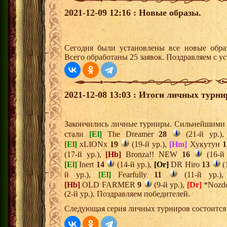
2021-12-09 12:16 : Новые образы.
Сегодня были установлены все новые образ
Всего обработаны 25 заявок. Поздравляем с у
2021-12-08 13:03 : Итоги личных турни
Закончились личные турниры. Сильнейшими и
стали
[El]
The Dreamer
28
(21-й ур.)
[El]
xLIONx
19
(19-й ур.),
[Hm]
Хукутун
1
(17-й ур.),
[Hb]
Bronza!! NEW
16
(16-й
[El]
Inert
14
(14-й ур.),
[Or]
DR Hiro
13
(
й ур.),
[El]
Fearfully
11
(11-й ур.)
[Hb]
OLD FARMER
9
(9-й ур.),
[Dr]
*Nozd
(2-й ур.). Поздравляем победителей.
Следующая серия личных турниров состоится 