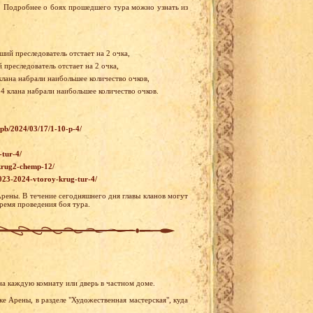
. Подробнее о боях прошедшего тура можно узнать из
ший преследователь отстает на 2 очка,
преследователь отстает на 2 очка,
клана набрали наибольшее количество очков,
 4 клана набрали наибольшее количество очков.
wpb/2024/03/17/1-10-p-4/
-tur-4/
-krug2-chemp-12/
023-2024-vtoroy-krug-tur-4/
Арены. В течение сегодняшнего дня главы кланов могут
ремя проведения боя тура.
на каждую комнату или дверь в частном доме.
е Арены, в разделе "Художественная мастерская", куда