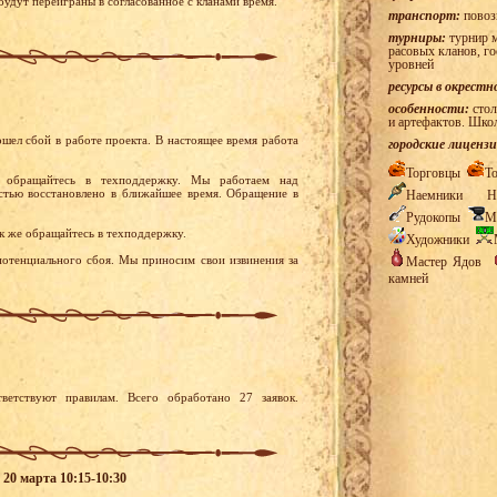
будут переиграны в согласованное с кланами время.
транспорт:
повоз
турниры:
турнир м
расовых кланов, г
уровней
ресурсы в окрестн
особенности:
стол
и артефактов. Шко
шел сбой в работе проекта. В настоящее время работа
городские лицензи
Торговцы
Т
 обращайтесь в техподдержку. Мы работаем над
остью восстановлено в ближайшее время. Обращение в
Наемники
Н
Рудокопы
М
ак же обращайтесь в техподдержку.
Художники
 потенциального сбоя. Мы приносим свои извинения за
Мастер Ядов
камней
ветствуют правилам. Всего обработано 27 заявок.
 20 марта 10:15-10:30