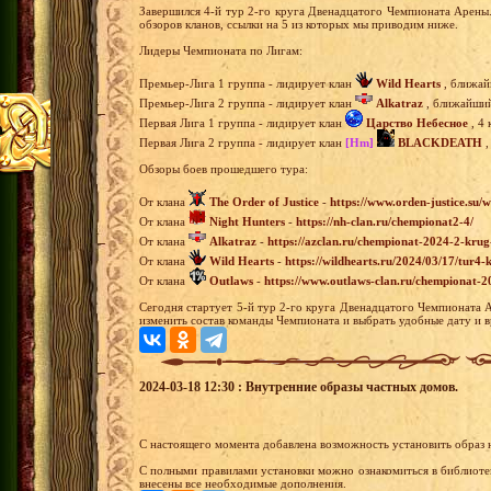
Завершился 4-й тур 2-го круга Двенадцатого Чемпионата Арены
обзоров кланов, ссылки на 5 из которых мы приводим ниже.
Лидеры Чемпионата по Лигам:
Премьер-Лига 1 группа - лидирует клан
Wild Hearts
, ближай
Премьер-Лига 2 группа - лидирует клан
Alkatraz
, ближайший 
Первая Лига 1 группа - лидирует клан
Царство Небесное
, 4 
Первая Лига 2 группа - лидирует клан
[Hm]
BLACKDEATH
,
Обзоры боев прошедшего тура:
От клана
The Order of Justice
-
https://www.orden-justice.su/
От клана
Night Hunters
-
https://nh-clan.ru/chempionat2-4/
От клана
Alkatraz
-
https://azclan.ru/chempionat-2024-2-krug
От клана
Wild Hearts
-
https://wildhearts.ru/2024/03/17/tur4
От клана
Outlaws
-
https://www.outlaws-clan.ru/chempionat-2
Сегодня стартует 5-й тур 2-го круга Двенадцатого Чемпионата 
изменить состав команды Чемпионата и выбрать удобные дату и в
2024-03-18 12:30 : Внутренние образы частных домов.
С настоящего момента добавлена возможность установить образ 
С полными правилами установки можно ознакомиться в библиотек
внесены все необходимые дополнения.