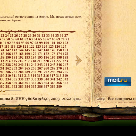
ициальной регистрации на Арене. Мы поздравляем всех
ания на Арене.
2
23
24
25
26
27
28
29
30
31
32
33
34
35
36
37
6
57
58
59
60
61
62
63
64
65
66
67
68
69
70
71
90
91
92
93
94
95
96
97
98
99
100
101
102
103
117
118
119
120
121
122
123
124
125
126
127
141
142
143
144
145
146
147
148
149
150
151
165
166
167
168
169
170
171
172
173
174
175
189
190
191
192
193
194
195
196
197
198
199
213
214
215
216
217
218
219
220
221
222
223
237
238
239
240
241
242
243
244
245
246
247
261
262
263
264
265
266
267
268
269
270
271
285
286
287
288
289
290
291
292
293
294
295
309
310
311
312
313
314
315
316
317
318
319
333
334
335
336
337
338
339
340
341
342
343
357
358
359
360
361
362
363
364
365
366
367
380
381
382
383
384
385
386
387
388
389