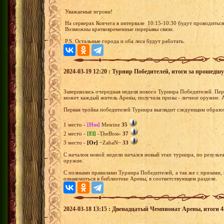
Уважаемые игроки!
На серверах Ковчега в интервале 10:15-10:30 будут проводитьс
Возможны кратковременные перерывы связи.
P.S. Остальные города и оба леса будут работать.
2024-03-19 12:20 : Турнир Победителей, итоги за прошедш
Завершилась очередная неделя нового Турнира Победителей. Перв
может каждый житель Арены, получила призы - личное оружие. А
Первая тройка победителей Турнира выглядит следующим образо
1 место -
[Hm]
Mesrine
35
2 место -
[El]
-TheBoss-
37
3 место -
[Or]
~ZabaN~
33
С началом новой недели начался новый этап турнира, по результа
оружие.
С полными правилами Турнира Победителей, а так же с призами,
ознакомиться в библиотеке Арены, в соответствующем разделе.
2024-03-18 13:15 : Двенадцатый Чемпионат Арены, итоги 4-