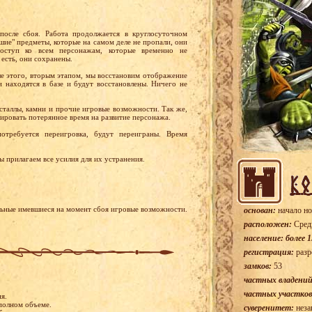
осле сбоя. Работа продолжается в круглосуточном
шие" предметы, которые на самом деле не пропали, они
Доступ ко всем персонажам, которые временно не
 есть, они сохранены.
е этого, вторым этапом, мы восстановим отображение
 находятся в базе и будут восстановлены. Ничего не
сталлы, камни и прочие игровые возможности. Так же,
ировать потерянное время на развитие персонажа.
отребуется переигровка, будут переиграны. Время
ы прилагаем все усилия для их устранения.
альные имевшиеся на момент сбоя игровые возможности.
основан:
начало но
расположен:
Сред
население: более 1
регистрация:
разр
замков:
53
частных владений
частных участков
я.
полном объеме.
суверенитет:
неза