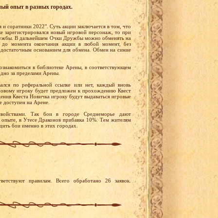
ный опыт в разных городах.
 и соратники 2022". Суть акции заключается в том, что
ке зарегистрировался новый игровой персонаж, то при
Дружбы. В дальнейшем Очки Дружбы можно обменять на
 до момента окончания акции в любой момент, без
 достаточным основанием для обмена. Обмен на синие
ознакомиться в библиотеке Арены, в соответствующем
одно за пределами Арены.
вался по реферальной ссылке или нет, каждый вновь
 Новому игроку будет предложен к прохождению Квест
ения Квеста Новичка игроку будут выдаваться игровые
е доступен на Арене.
войствами. Так бои в городе Среднеморье дают
 опыте, в Утесе Драконов прибавка 10%. Тем жителям
дить бои именно в этих городах.
ветствуют правилам. Всего обработано 26 заявок.