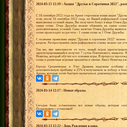
2024-03-15 12:19 : Акция "Друзья и Соратники 2022", раз
С 16 сентября 2022 года на Арене стартовала новая акция "Друзья
если, после 16 сентября 2022 года, по Вашей реферальной ссыл
выполнении условий акции, Вы получаете бонус в виде Очков 
синие сотки. Очки Дружбы можно обменять на синие сотки
дополнительных условий. Само наличие Очков Дружбы является
сотки происходит из расчета - 1 синяя сотки за 1 Очко Дружбы.
С полными правилами акции "Друзья и соратники 2022" можно 
разделе. Распространять свою реферальную ссылку можно где уг
Так же, вне зависимости от того, новый игрок зарегистриро
зарегистрировавшийся получит 7 суток Платинового аккаунта.
Новичка, который обучит его основам игры. В процессе прохожд
сотки и различные игровые предметы и свитки. Квест Новичка уж
Города Среднеморье и Утес Дракона наделены особыми с
дополнительную прибавку в 25% в получаемом за победу в бою
Арены, которые хотят быстрее прокачаться, рекомендуется прово
2024-03-14 12:17 : Новые образы.
Сегодня были установлены все новые образы, которые соот
Поздравляем с установкой!
2024-03-13 12:22 : День Рождения клана.