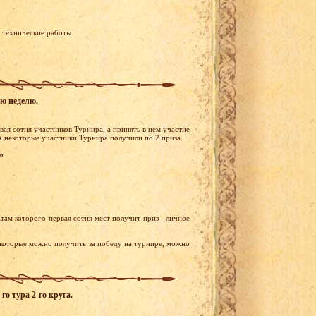
я технические работы.
ую неделю.
ая сотня участников Турнира, а принять в нем участие
 некоторые участники Турнира получили по 2 приза.
м:
там которого первая сотня мест получит приз - личное
 которые можно получить за победу на турнире, можно
го тура 2-го круга.