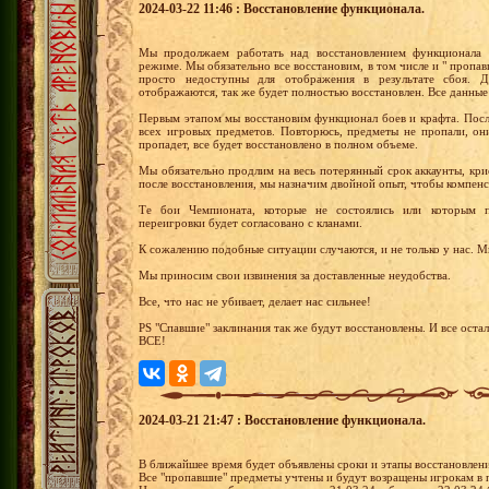
2024-03-22 11:46 : Восстановление функционала.
Мы продолжаем работать над восстановлением функционала п
режиме. Мы обязательно все восстановим, в том числе и " пропав
просто недоступны для отображения в результате сбоя. 
отображаются, так же будет полностью восстановлен. Все данные
Первым этапом мы восстановим функционал боев и крафта. Посл
всех игровых предметов. Повторюсь, предметы не пропали, они
пропадет, все будет восстановлено в полном объеме.
Мы обязательно продлим на весь потерянный срок аккаунты, кри
после восстановления, мы назначим двойной опыт, чтобы компенс
Те бои Чемпионата, которые не состоялись или которым п
переигровки будет согласовано с кланами.
К сожалению подобные ситуации случаются, и не только у нас. М
Мы приносим свои извинения за доставленные неудобства.
Все, что нас не убивает, делает нас сильнее!
PS "Спавшие" заклинания так же будут восстановлены. И все ост
ВСЕ!
2024-03-21 21:47 : Восстановление функционала.
В ближайшее время будет объявлены сроки и этапы восстановлени
Все "пропавшие" предметы учтены и будут возращены игрокам в 