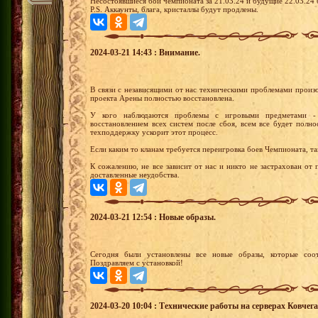
Несостоявшиеся бои чемпионата за 21.03.24 и будущие 22.03.24 
P.S. Аккаунты, блага, кристаллы будут продлены.
2024-03-21 14:43 : Внимание.
В связи с независящими от нас техническими проблемами произо
проекта Арены полностью восстановлена.
У кого наблюдаются проблемы с игровыми предметами -
восстановлением всех систем после сбоя, всем все будет полн
техподдержку ускорит этот процесс.
Если каким то кланам требуется переигровка боев Чемпионата, т
К сожалению, не все зависит от нас и никто не застрахован от
доставленные неудобства.
2024-03-21 12:54 : Новые образы.
Сегодня были установлены все новые образы, которые соот
Поздравляем с установкой!
2024-03-20 10:04 : Технические работы на серверах Ковчега