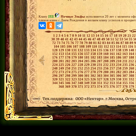
Клану
[El]
Ночные Эльфы
исполняется 20 лет с момента оф
членов клана с Днем Рождения и желаем клану успехов и процвет
1
2
3
4
5
6
7
8
9
10
11
12
13
14
15
16
17
18
19
20
21
2
38
39
40
41
42
43
44
45
46
47
48
49
50
51
52
53
54
55
5
72
73
74
75
76
77
78
79
80
81
82
83
84
85
86
87
88
89
104
105
106
107
108
109
110
111
112
113
114
115
116
128
129
130
131
132
133
134
135
136
137
138
139
140
152
153
154
155
156
157
158
159
160
161
162
163
164
176
177
178
179
180
181
182
183
184
185
186
187
188
200
201
202
203
204
205
206
207
208
209
210
211
212
224
225
226
227
228
229
230
231
232
233
234
235
236
248
249
250
251
252
253
254
255
256
257
258
259
260
272
273
274
275
276
277
278
279
280
281
282
283
284
296
297
298
299
300
301
302
303
304
305
306
307
308
320
321
322
323
324
325
326
327
328
329
330
331
332
344
345
346
347
348
349
350
351
352
353
354
355
356
368
369
370
371
372
373
374
375
376
377
378
379