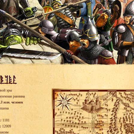
вой эры
иземная равнина
.3 млн. человек
ешена
:
1181
:
12009
висим